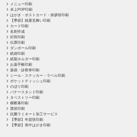
メニュー印刷
卓上POP印刷
はがき・ポストカード・挨拶状印刷
【季節】残暑見舞い印刷
カード印刷
名刺作成
封筒印刷
伝票印刷
ダンボール印刷
紙袋印刷
紙製ホルダー印刷
お薬手帳印刷
薬袋・診察券印刷
シール・ステッカー・ラベル印刷
ポケットティッシュ印刷
のぼり印刷
バナースタンド印刷
タペストリー印刷
横断幕印刷
賞状印刷
抗菌ラミネート加工サービス
【季節】年賀状印刷
【季節】喪中はがき印刷