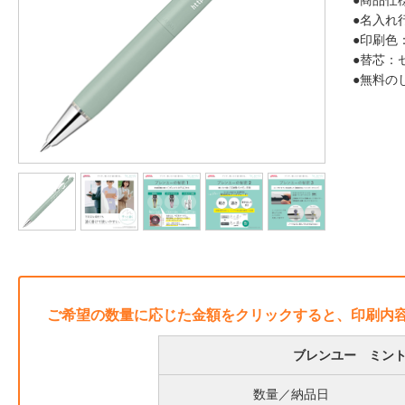
●商品仕
●名入れ
●印刷色
●替芯：
●無料の
ご希望の数量に応じた金額をクリックすると、印刷内
ブレンユー ミント
数量／納品日