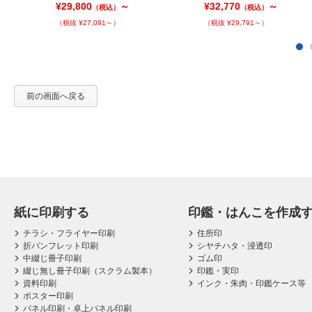
¥29,800
～
¥32,770
～
（税込）
（税込）
（税抜 ¥27,091～）
（税抜 ¥29,791～）
前の画面へ戻る
紙に印刷する
印鑑・はんこを作成
チラシ・フライヤー印刷
住所印
折パンフレット印刷
シヤチハタ・浸透印
中綴じ冊子印刷
ゴム印
綴じ無し冊子印刷（スクラム製本）
印鑑・実印
資料印刷
インク・朱肉・印鑑ケース等
ポスター印刷
パネル印刷・卓上パネル印刷