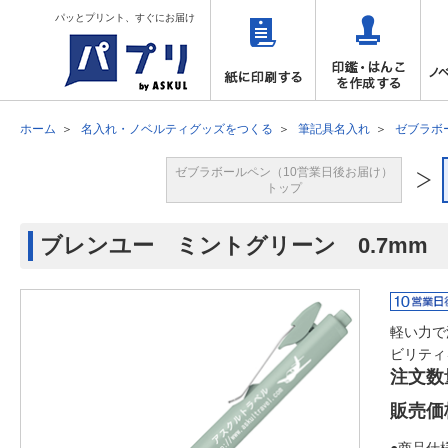
パッとプリント、すぐにお届け
ホーム
名入れ・ノベルティグッズをつくる
筆記具名入れ
ゼブラボ
ゼブラボールペン（10営業日後お届け）
トップ
ブレンユー ミントグリーン 0.7mm
軽い力で
ビリティ
注文数
販売価