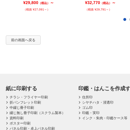
¥29,800
～
¥32,770
～
（税込）
（税込）
（税抜 ¥27,091～）
（税抜 ¥29,791～）
前の画面へ戻る
紙に印刷する
印鑑・はんこを作成
チラシ・フライヤー印刷
住所印
折パンフレット印刷
シヤチハタ・浸透印
中綴じ冊子印刷
ゴム印
綴じ無し冊子印刷（スクラム製本）
印鑑・実印
資料印刷
インク・朱肉・印鑑ケース等
ポスター印刷
パネル印刷・卓上パネル印刷