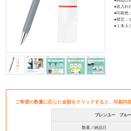
●商品仕
●名入れ
●印刷色
●替芯：
●１本入
ご希望の数量に応じた金額をクリックすると、印刷内
ブレンユー ブルー
数量／納品日