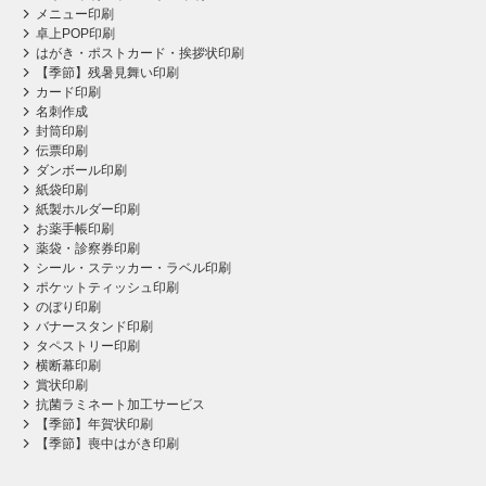
メニュー印刷
卓上POP印刷
はがき・ポストカード・挨拶状印刷
【季節】残暑見舞い印刷
カード印刷
名刺作成
封筒印刷
伝票印刷
ダンボール印刷
紙袋印刷
紙製ホルダー印刷
お薬手帳印刷
薬袋・診察券印刷
シール・ステッカー・ラベル印刷
ポケットティッシュ印刷
のぼり印刷
バナースタンド印刷
タペストリー印刷
横断幕印刷
賞状印刷
抗菌ラミネート加工サービス
【季節】年賀状印刷
【季節】喪中はがき印刷