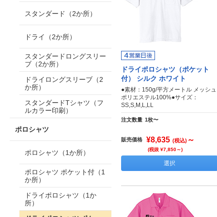
スタンダード（2か所）
ドライ（2か所）
スタンダードロングスリー
ブ（2か所）
ドライポロシャツ（ポケット
付） シルク ホワイト
ドライロングスリーブ（2
か所）
●素材：150g/平方メートル メッシュ
ポリエステル100%●サイズ：
スタンダードTシャツ（フ
SS,S,M,L,LL
ルカラー印刷）
注文数量
1枚〜
ポロシャツ
¥8,635
～
販売価格
(税込)
(税抜 ¥7,850～)
ポロシャツ（1か所）
選択
ポロシャツ ポケット付（1
か所）
ドライポロシャツ（1か
所）