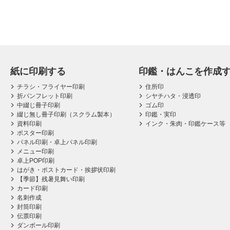
紙に印刷する
印鑑・はんこを作成
チラシ・フライヤー印刷
住所印
折パンフレット印刷
シヤチハタ・浸透印
中綴じ冊子印刷
ゴム印
綴じ無し冊子印刷（スクラム製本）
印鑑・実印
資料印刷
インク・朱肉・印鑑ケース等
ポスター印刷
パネル印刷・卓上パネル印刷
メニュー印刷
卓上POP印刷
はがき・ポストカード・挨拶状印刷
【季節】残暑見舞い印刷
カード印刷
名刺作成
封筒印刷
伝票印刷
ダンボール印刷