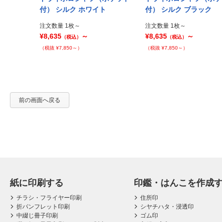
Prev
ジー
付） シルク ホワイト
付） シルク ブラック
注文数量 1枚～
注文数量 1枚～
¥8,635
～
¥8,635
～
（税込）
（税込）
（税抜 ¥7,850～）
（税抜 ¥7,850～）
前の画面へ戻る
紙に印刷する
印鑑・はんこを作成
チラシ・フライヤー印刷
住所印
折パンフレット印刷
シヤチハタ・浸透印
中綴じ冊子印刷
ゴム印