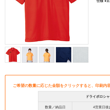
仕様
●素
ご希望の数量に応じた金額をクリックすると、印刷内
ドライポロシャ
数量／納品日
4営業日後