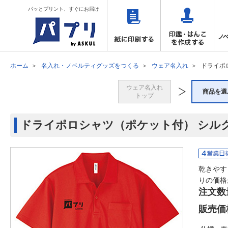
パッとプリント、すぐにお届け
ホーム
名入れ・ノベルティグッズをつくる
ウェア名入れ
ドライポ
ウェア名入れ
商品を選
トップ
ドライポロシャツ（ポケット付） シルク
乾きやす
りの価格
注文数
販売価