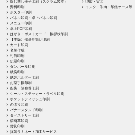
綴じ無し冊子印刷（スクラム製本）
印鑑・実印
資料印刷
インク・朱肉・印鑑ケース等
ポスター印刷
パネル印刷・卓上パネル印刷
メニュー印刷
卓上POP印刷
はがき・ポストカード・挨拶状印刷
【季節】残暑見舞い印刷
カード印刷
名刺作成
封筒印刷
伝票印刷
ダンボール印刷
紙袋印刷
紙製ホルダー印刷
お薬手帳印刷
薬袋・診察券印刷
シール・ステッカー・ラベル印刷
ポケットティッシュ印刷
のぼり印刷
バナースタンド印刷
タペストリー印刷
横断幕印刷
賞状印刷
抗菌ラミネート加工サービス