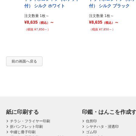
Prev
ジー
付） シルク ホワイト
付） シルク ブラック
注文数量 1枚～
注文数量 1枚～
¥8,635
～
¥8,635
～
（税込）
（税込）
（税抜 ¥7,850～）
（税抜 ¥7,850～）
前の画面へ戻る
紙に印刷する
印鑑・はんこを作成
チラシ・フライヤー印刷
住所印
折パンフレット印刷
シヤチハタ・浸透印
中綴じ冊子印刷
ゴム印