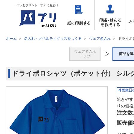
パッとプリント、すぐにお届け
ホーム
名入れ・ノベルティグッズをつくる
ウェア名入れ
ドライポ
ウェア名入れ
商品を選
トップ
ドライポロシャツ（ポケット付） シル
乾きやす
りの価格
注文数
販売価