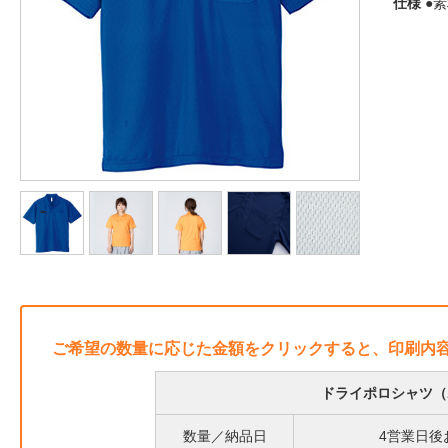
仕様
●素
ご希望の数量に応じた金額をクリックすると、印刷内
ドライポロシャツ（
数量／納品日
4営業日後