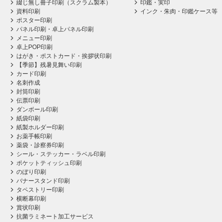
綴じ無し冊子印刷（スクラム製本）
印鑑・実印
資料印刷
インク・朱肉・印鑑ケース等
ポスター印刷
パネル印刷・卓上パネル印刷
メニュー印刷
卓上POP印刷
はがき・ポストカード・挨拶状印刷
【季節】残暑見舞い印刷
カード印刷
名刺作成
封筒印刷
伝票印刷
ダンボール印刷
紙袋印刷
紙製ホルダー印刷
お薬手帳印刷
薬袋・診察券印刷
シール・ステッカー・ラベル印刷
ポケットティッシュ印刷
のぼり印刷
バナースタンド印刷
タペストリー印刷
横断幕印刷
賞状印刷
抗菌ラミネート加工サービス