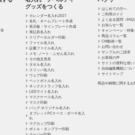
グッズをつくる
はじめての方へ
ご利用ガイド
カレンダー名入れ2027
よくある質問（FAQ
名札・ネームプレート作成
お知らせ一覧
表示板・サインプレート作成
ス等
キャンペーン・特集
筆記具名入れ
商品コラム一覧
クリアーホルダー印刷
CM動画一覧
ファイル名入れ
お問い合わせ
証書ファイル名入れ
サンプルのご請求
メモ･ノート・ふせん名入れ
お客様の声
その他文房具
サイトの便利な使い
タオル名入れ
自由編集機能につい
スリッパ名入れ
サイトマップ
ウェア印刷
ペットボトル名入れ
商品や納期に関するお
ネックストラップ名入れ
LEDライト名入れ
マスクケース名入れ
マスク印刷
バッグ オリジナル名入れ
タブレットPCケース・ポーチ名入
れ
マグカップ印刷
ボトル・タンブラー印刷
クージー印刷