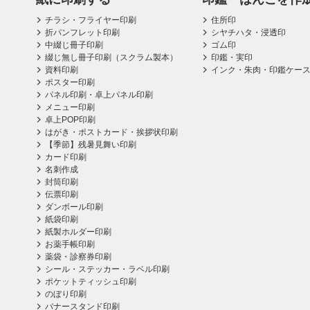
チラシ・フライヤー印刷
住所印
折パンフレット印刷
シヤチハタ・浸透印
中綴じ冊子印刷
ゴム印
綴じ無し冊子印刷（スクラム製本）
印鑑・実印
資料印刷
インク・朱肉・印鑑ケー
ポスター印刷
パネル印刷・卓上パネル印刷
メニュー印刷
卓上POP印刷
はがき・ポストカード・挨拶状印刷
【季節】残暑見舞い印刷
カード印刷
名刺作成
封筒印刷
伝票印刷
ダンボール印刷
紙袋印刷
紙製ホルダー印刷
お薬手帳印刷
薬袋・診察券印刷
シール・ステッカー・ラベル印刷
ポケットティッシュ印刷
のぼり印刷
バナースタンド印刷