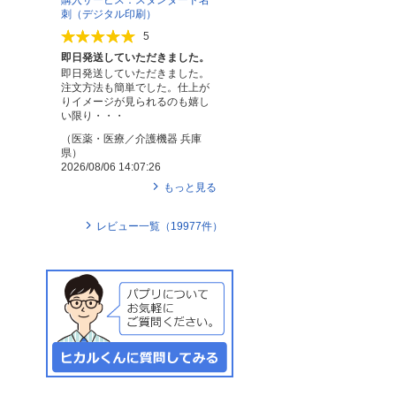
購入サービス：スタンダード名
刺（デジタル印刷）
5
即日発送していただきました。
即日発送していただきました。
注文方法も簡単でした。仕上が
りイメージが見られるのも嬉し
い限り・・・
（
医薬・医療／介護機器
兵庫
県
）
2026/08/06 14:07:26
もっと見る
レビュー一覧（
19977
件）