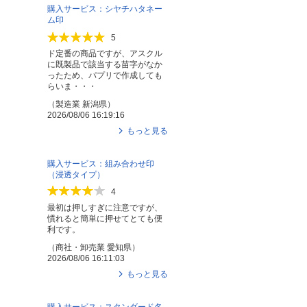
購入サービス：シヤチハタネー
ム印
5
ド定番の商品ですが、アスクル
に既製品で該当する苗字がなか
ったため、パプリで作成しても
らいま・・・
（
製造業
新潟県
）
2026/08/06 16:19:16
もっと見る
購入サービス：組み合わせ印
（浸透タイプ）
4
最初は押しすぎに注意ですが、
慣れると簡単に押せてとても便
利です。
（
商社・卸売業
愛知県
）
2026/08/06 16:11:03
もっと見る