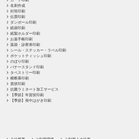
カード印刷
名刺作成
封筒印刷
伝票印刷
ダンボール印刷
紙袋印刷
紙製ホルダー印刷
お薬手帳印刷
薬袋・診察券印刷
シール・ステッカー・ラベル印刷
ポケットティッシュ印刷
のぼり印刷
バナースタンド印刷
タペストリー印刷
横断幕印刷
賞状印刷
抗菌ラミネート加工サービス
【季節】年賀状印刷
【季節】喪中はがき印刷