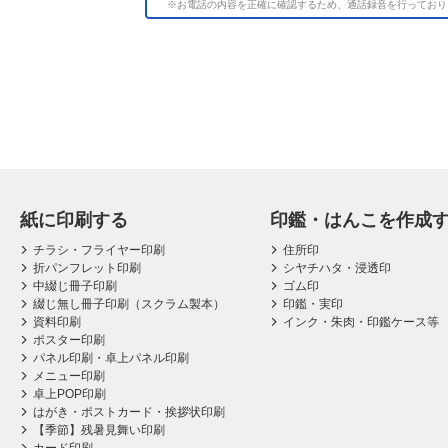
※お電話の内容を正確に確認するため、通話録音を行っており
紙に印刷する
印鑑・はんこを作成
チラシ・フライヤー印刷
住所印
折パンフレット印刷
シヤチハタ・浸透印
中綴じ冊子印刷
ゴム印
綴じ無し冊子印刷（スクラム製本）
印鑑・実印
資料印刷
インク・朱肉・印鑑ケース等
ポスター印刷
パネル印刷・卓上パネル印刷
メニュー印刷
卓上POP印刷
はがき・ポストカード・挨拶状印刷
【季節】残暑見舞い印刷