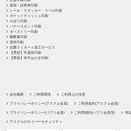
お薬手帳印刷
薬袋・診察券印刷
シール・ステッカー・ラベル印刷
ポケットティッシュ印刷
のぼり印刷
バナースタンド印刷
タペストリー印刷
横断幕印刷
賞状印刷
抗菌ラミネート加工サービス
【季節】年賀状印刷
【季節】喪中はがき印刷
会社概要
ご利用環境
ご利用上の注意
プライバシーポリシー(アスクル会員)
ご利用規約(アスクル会員)
プライバシーポリシー(パプリ会員)
ご利用規約(パプリ会員等)
特
アスクルのサイバーセキュリティ