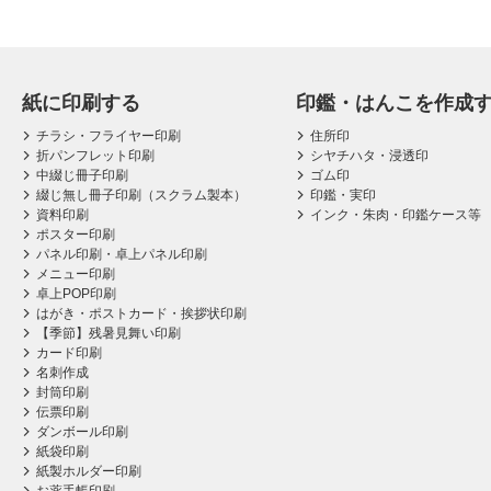
紙に印刷する
印鑑・はんこを作成
チラシ・フライヤー印刷
住所印
折パンフレット印刷
シヤチハタ・浸透印
中綴じ冊子印刷
ゴム印
綴じ無し冊子印刷（スクラム製本）
印鑑・実印
資料印刷
インク・朱肉・印鑑ケース等
ポスター印刷
パネル印刷・卓上パネル印刷
メニュー印刷
卓上POP印刷
はがき・ポストカード・挨拶状印刷
【季節】残暑見舞い印刷
カード印刷
名刺作成
封筒印刷
伝票印刷
ダンボール印刷
紙袋印刷
紙製ホルダー印刷