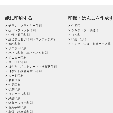
紙に印刷する
印鑑・はんこを作成
チラシ・フライヤー印刷
住所印
折パンフレット印刷
シヤチハタ・浸透印
中綴じ冊子印刷
ゴム印
綴じ無し冊子印刷（スクラム製本）
印鑑・実印
資料印刷
インク・朱肉・印鑑ケース等
ポスター印刷
パネル印刷・卓上パネル印刷
メニュー印刷
卓上POP印刷
はがき・ポストカード・挨拶状印刷
【季節】残暑見舞い印刷
カード印刷
名刺作成
封筒印刷
伝票印刷
ダンボール印刷
紙袋印刷
紙製ホルダー印刷
お薬手帳印刷
薬袋・診察券印刷