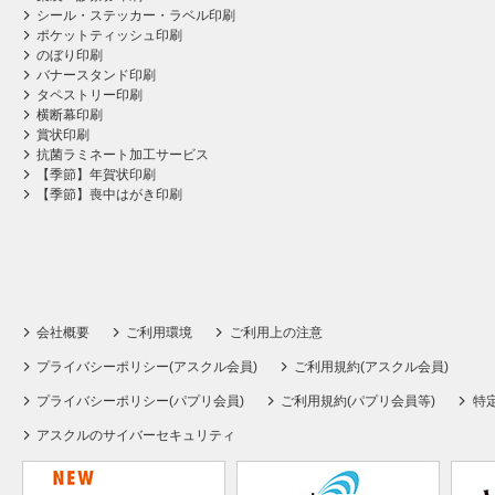
シール・ステッカー・ラベル印刷
ポケットティッシュ印刷
のぼり印刷
バナースタンド印刷
タペストリー印刷
横断幕印刷
賞状印刷
抗菌ラミネート加工サービス
【季節】年賀状印刷
【季節】喪中はがき印刷
会社概要
ご利用環境
ご利用上の注意
プライバシーポリシー(アスクル会員)
ご利用規約(アスクル会員)
プライバシーポリシー(パプリ会員)
ご利用規約(パプリ会員等)
特
アスクルのサイバーセキュリティ