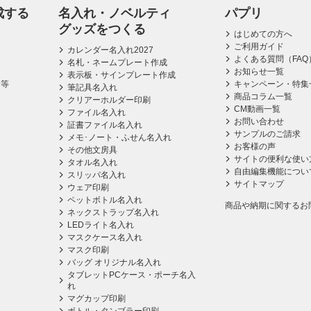
成する
名入れ・ノベルティ
パプリ
グッズをつくる
はじめての方へ
ご利用ガイド
カレンダー名入れ2027
よくある質問（FAQ
名札・ネームプレート作成
お知らせ一覧
表示板・サインプレート作成
ス等
キャンペーン・特集
筆記具名入れ
商品コラム一覧
クリアーホルダー印刷
CM動画一覧
ファイル名入れ
お問い合わせ
証書ファイル名入れ
サンプルのご請求
メモ･ノート・ふせん名入れ
お客様の声
その他文房具
サイトの便利な使い
タオル名入れ
自由編集機能につい
スリッパ名入れ
サイトマップ
ウェア印刷
ペットボトル名入れ
商品や納期に関するお
ネックストラップ名入れ
LEDライト名入れ
マスクケース名入れ
マスク印刷
バッグ オリジナル名入れ
タブレットPCケース・ポーチ名入
れ
マグカップ印刷