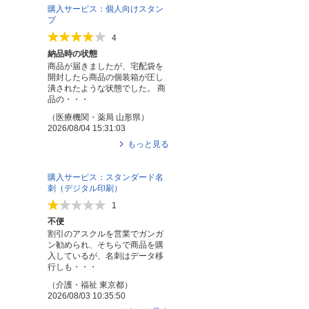
購入サービス：個人向けスタン
プ
4
納品時の状態
商品が届きましたが、宅配袋を
開封したら商品の個装箱が圧し
潰されたような状態でした。 商
品の・・・
（
医療機関・薬局
山形県
）
2026/08/04 15:31:03
もっと見る
購入サービス：スタンダード名
刺（デジタル印刷）
1
不便
割引のアスクルを営業でガンガ
ン勧められ、そちらで商品を購
入しているが、名刺はデータ移
行しも・・・
（
介護・福祉
東京都
）
2026/08/03 10:35:50