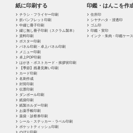
紙に印刷する
印鑑・はんこを作
チラシ・フライヤー印刷
住所印
折パンフレット印刷
シヤチハタ・浸透印
中綴じ冊子印刷
ゴム印
綴じ無し冊子印刷（スクラム製本）
印鑑・実印
資料印刷
インク・朱肉・印鑑ケー
ポスター印刷
パネル印刷・卓上パネル印刷
メニュー印刷
卓上POP印刷
はがき・ポストカード・挨拶状印刷
【季節】残暑見舞い印刷
カード印刷
名刺作成
封筒印刷
伝票印刷
ダンボール印刷
紙袋印刷
紙製ホルダー印刷
お薬手帳印刷
薬袋・診察券印刷
シール・ステッカー・ラベル印刷
ポケットティッシュ印刷
のぼり印刷