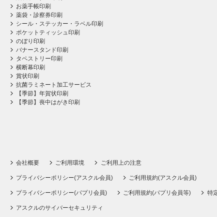
お薬手帳印刷
薬袋・診察券印刷
シール・ステッカー・ラベル印刷
ポケットティッシュ印刷
のぼり印刷
バナースタンド印刷
タペストリー印刷
横断幕印刷
賞状印刷
抗菌ラミネート加工サービス
【季節】年賀状印刷
【季節】喪中はがき印刷
会社概要
ご利用環境
ご利用上の注意
プライバシーポリシー(アスクル会員)
ご利用規約(アスクル会員)
プライバシーポリシー(パプリ会員)
ご利用規約(パプリ会員等)
特
アスクルのサイバーセキュリティ