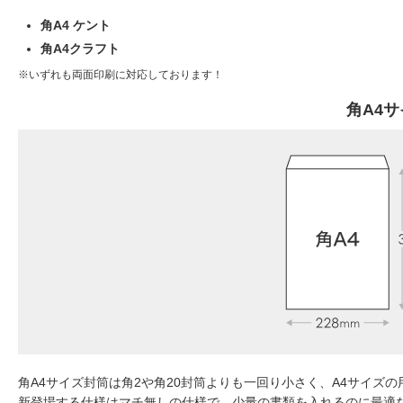
角A4 ケント
角A4クラフト
いずれも両面印刷に対応しております！
角A4
角A4サイズ封筒は角2や角20封筒よりも一回り小さく、A4サイズ
新登場する仕様はマチ無しの仕様で、少量の書類を入れるのに最適