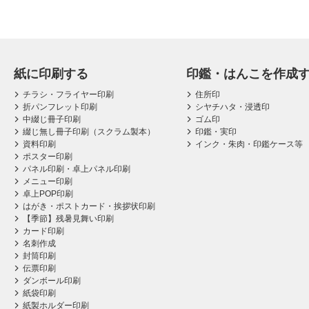
紙に印刷する
印鑑・はんこを作成
チラシ・フライヤー印刷
住所印
折パンフレット印刷
シヤチハタ・浸透印
中綴じ冊子印刷
ゴム印
綴じ無し冊子印刷（スクラム製本）
印鑑・実印
資料印刷
インク・朱肉・印鑑ケース等
ポスター印刷
パネル印刷・卓上パネル印刷
メニュー印刷
卓上POP印刷
はがき・ポストカード・挨拶状印刷
【季節】残暑見舞い印刷
カード印刷
名刺作成
封筒印刷
伝票印刷
ダンボール印刷
紙袋印刷
紙製ホルダー印刷