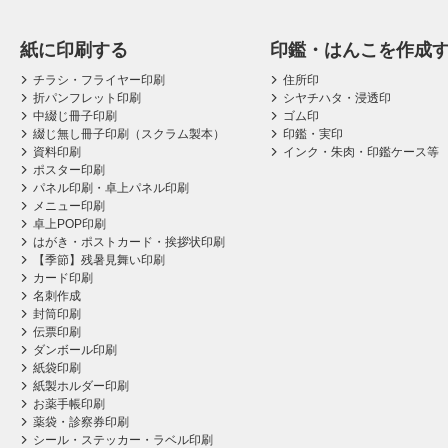
紙に印刷する
印鑑・はんこを作成
チラシ・フライヤー印刷
住所印
折パンフレット印刷
シヤチハタ・浸透印
中綴じ冊子印刷
ゴム印
綴じ無し冊子印刷（スクラム製本）
印鑑・実印
資料印刷
インク・朱肉・印鑑ケース等
ポスター印刷
パネル印刷・卓上パネル印刷
メニュー印刷
卓上POP印刷
はがき・ポストカード・挨拶状印刷
【季節】残暑見舞い印刷
カード印刷
名刺作成
封筒印刷
伝票印刷
ダンボール印刷
紙袋印刷
紙製ホルダー印刷
お薬手帳印刷
薬袋・診察券印刷
シール・ステッカー・ラベル印刷