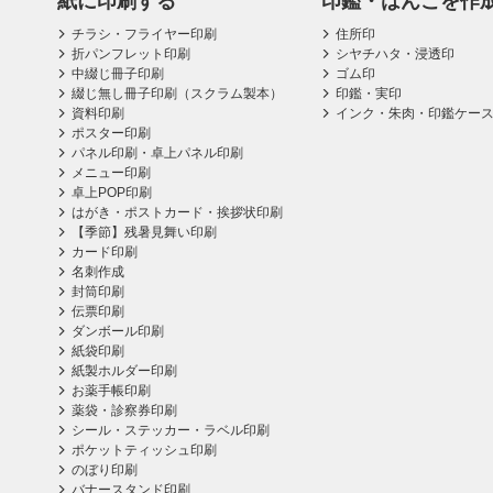
紙に印刷する
印鑑・はんこを作
チラシ・フライヤー印刷
住所印
折パンフレット印刷
シヤチハタ・浸透印
中綴じ冊子印刷
ゴム印
綴じ無し冊子印刷（スクラム製本）
印鑑・実印
資料印刷
インク・朱肉・印鑑ケー
ポスター印刷
パネル印刷・卓上パネル印刷
メニュー印刷
卓上POP印刷
はがき・ポストカード・挨拶状印刷
【季節】残暑見舞い印刷
カード印刷
名刺作成
封筒印刷
伝票印刷
ダンボール印刷
紙袋印刷
紙製ホルダー印刷
お薬手帳印刷
薬袋・診察券印刷
シール・ステッカー・ラベル印刷
ポケットティッシュ印刷
のぼり印刷
バナースタンド印刷