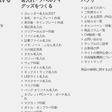
成する
名入れ・ノベルティ
パプリ
グッズをつくる
はじめての方へ
ご利用ガイド
カレンダー名入れ2027
よくある質問（FAQ
名札・ネームプレート作成
お知らせ一覧
表示板・サインプレート作成
ス等
キャンペーン・特集
筆記具名入れ
商品コラム一覧
クリアーホルダー印刷
CM動画一覧
ファイル名入れ
お問い合わせ
証書ファイル名入れ
サンプルのご請求
メモ･ノート・ふせん名入れ
お客様の声
その他文房具
サイトの便利な使い
タオル名入れ
自由編集機能につい
スリッパ名入れ
サイトマップ
ウェア印刷
ペットボトル名入れ
商品や納期に関するお
ネックストラップ名入れ
LEDライト名入れ
マスクケース名入れ
マスク印刷
バッグ オリジナル名入れ
タブレットPCケース・ポーチ名入
れ
マグカップ印刷
ボトル・タンブラー印刷