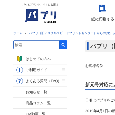
パッとプリント、すぐにお届け
ホーム
パプリ（旧アスクルスピ―ドプリントセンター）からのお知
パプリ（
検索キーワード入力
はじめての方へ
お客様各位
ご利用ガイド
よくある質問（FAQ)
新元号対応に
お知らせ一覧
日頃はパプリをご
商品コラム一覧
2019年4月1
CM動画一覧