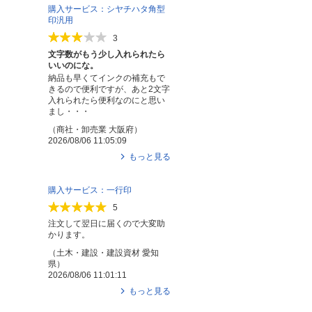
購入サービス：シヤチハタ角型
印汎用
3
文字数がもう少し入れられたら
いいのにな。
納品も早くてインクの補充もで
きるので便利ですが、あと2文字
入れられたら便利なのにと思い
まし・・・
（
商社・卸売業
大阪府
）
2026/08/06 11:05:09
もっと見る
購入サービス：一行印
5
注文して翌日に届くので大変助
かります。
（
土木・建設・建設資材
愛知
県
）
2026/08/06 11:01:11
もっと見る