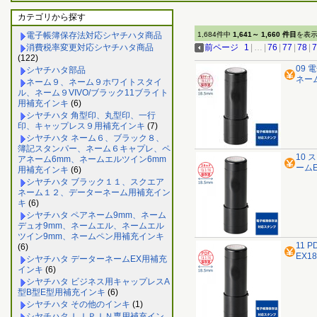
カテゴリから探す
電子帳簿保存法対応シヤチハタ商品
1,684件中
1,641～ 1,660 件目
を表
消費税率変更対応シヤチハタ商品
前ページ
1
|
…
|
76
|
77
|
78
|
7
(122)
09 
シヤチハタ部品
ネーム
ネーム９、ネーム９ホワイトスタイ
ル、ネーム９VIVO/ブラック11ブライト
用補充インキ
(6)
シヤチハタ 角型印、丸型印、一行
印、キャップレス９用補充インキ
(7)
シヤチハタ ネーム６、ブラック８、
簿記スタンパー、ネーム６キャプレ、ペ
10 
アネーム6mm、ネームエルツイン6mm
ームE
用補充インキ
(6)
シヤチハタ ブラック１１、スクエア
ネーム１２、データーネーム用補充イン
キ
(6)
シヤチハタ ペアネーム9mm、ネーム
デュオ9mm、ネームエル、ネームエル
ツイン9mm、ネームペン用補充インキ
11 
(6)
EX1
シヤチハタ データーネームEX用補充
インキ
(6)
シヤチハタ ビジネス用キャップレスA
型B型E型用補充インキ
(6)
シヤチハタ その他のインキ
(1)
シヤチハタ ＬＩＰＩＮ専用補充イン