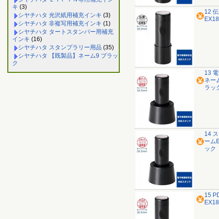
キ
(3)
12 
シヤチハタ 光沢紙用補充インキ
(3)
EX1
シヤチハタ 非複写用補充インキ
(1)
シヤチハタ タートスタンパー用補充
インキ
(16)
シヤチハタ スタンプラリー用品
(35)
シヤチハタ 【既製品】ネーム9 ブラッ
ク
13 
ネー
ラッ
14 
ーム
ック
15 
EX