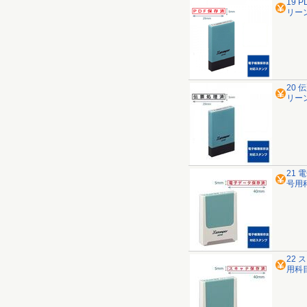
19 
リー
20 
リー
21 
号用
22 
用科