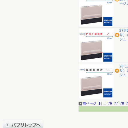
ージ
27
り） 
ジュ
28
り） 
ジュ
前ページ
1
|
…
|
76
|
77
|
78
|
7