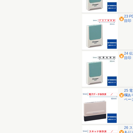
23 
目印
24 
目印
25
欄あり
ベー
26
あり）