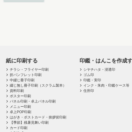
紙に印刷する
印鑑・はんこを作成
チラシ・フライヤー印刷
シヤチハタ・浸透印
折パンフレット印刷
ゴム印
中綴じ冊子印刷
印鑑・実印
綴じ無し冊子印刷（スクラム製本）
インク・朱肉・印鑑ケース等
資料印刷
住所印
ポスター印刷
パネル印刷・卓上パネル印刷
メニュー印刷
卓上POP印刷
はがき・ポストカード・挨拶状印刷
【季節】残暑見舞い印刷
カード印刷