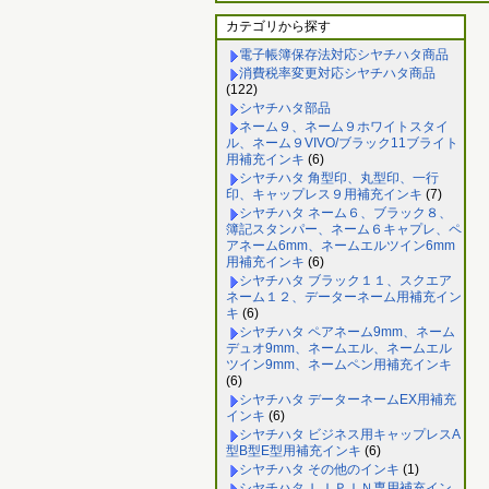
カテゴリから探す
電子帳簿保存法対応シヤチハタ商品
消費税率変更対応シヤチハタ商品
(122)
シヤチハタ部品
ネーム９、ネーム９ホワイトスタイ
ル、ネーム９VIVO/ブラック11ブライト
用補充インキ
(6)
シヤチハタ 角型印、丸型印、一行
印、キャップレス９用補充インキ
(7)
シヤチハタ ネーム６、ブラック８、
簿記スタンパー、ネーム６キャプレ、ペ
アネーム6mm、ネームエルツイン6mm
用補充インキ
(6)
シヤチハタ ブラック１１、スクエア
ネーム１２、データーネーム用補充イン
キ
(6)
シヤチハタ ペアネーム9mm、ネーム
デュオ9mm、ネームエル、ネームエル
ツイン9mm、ネームペン用補充インキ
(6)
シヤチハタ データーネームEX用補充
インキ
(6)
シヤチハタ ビジネス用キャップレスA
型B型E型用補充インキ
(6)
シヤチハタ その他のインキ
(1)
シヤチハタ ＬＩＰＩＮ専用補充イン