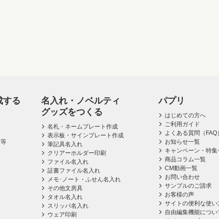
成する
名入れ・ノベルティ
パプリ
グッズをつくる
はじめての方へ
ご利用ガイド
名札・ネームプレート作成
よくある質問（FAQ
表示板・サインプレート作成
ス等
お知らせ一覧
筆記具名入れ
キャンペーン・特集
クリアーホルダー印刷
商品コラム一覧
ファイル名入れ
CM動画一覧
証書ファイル名入れ
お問い合わせ
メモ･ノート・ふせん名入れ
サンプルのご請求
その他文房具
お客様の声
タオル名入れ
サイトの便利な使い
スリッパ名入れ
自由編集機能につい
ウェア印刷