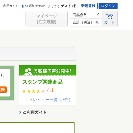
ゲスト 様
新規登録
ログイン
ご利用ガイド
お問い合わせ
ようこそ
商品点数
0
マイページ
(注文履歴)
合計（税込）
¥0
カート
スタンプ関連商品
4.1
レビュー一覧（
7
件）