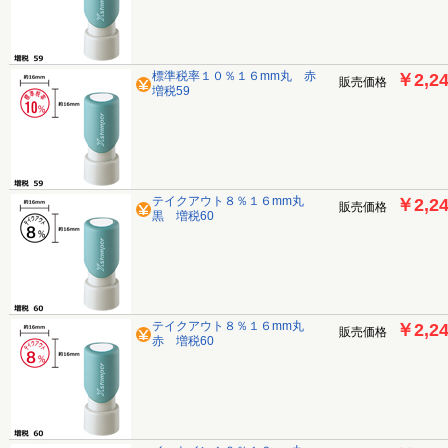
標準税率１０％１６mm丸 赤
￥2,2
販売価格
増税59
テイクアウト８％１６mm丸
￥2,2
販売価格
黒 増税60
テイクアウト８％１６mm丸
￥2,2
販売価格
赤 増税60