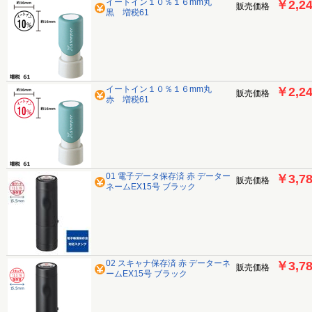
イートイン１０％１６mm丸
￥2,2
販売価格
黒 増税61
イートイン１０％１６mm丸
￥2,2
販売価格
赤 増税61
01 電子データ保存済 赤 データー
￥3,7
販売価格
ネームEX15号 ブラック
02 スキャナ保存済 赤 データーネ
￥3,7
販売価格
ームEX15号 ブラック