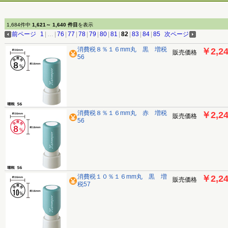
1,684件中
1,621～ 1,640 件目
を表示
前ページ
1
|
…
|
76
|
77
|
78
|
79
|
80
|
81
|
82
|
83
|
84
|
85
次ページ
消費税８％１６mm丸 黒 増税
￥2,2
販売価格
56
消費税８％１６mm丸 赤 増税
￥2,2
販売価格
56
消費税１０％１６mm丸 黒 増
￥2,2
販売価格
税57