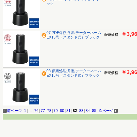
ック
07 PDF保存済 赤 データーネーム
￥3,9
販売価格
EX15号（スタンド式）ブラック
08 伝票処理済 黒 データーネーム
￥3,9
販売価格
EX15号（スタンド式）ブラック
前ページ
1
|
…
|
76
|
77
|
78
|
79
|
80
|
81
|
82
|
83
|
84
|
85
次ページ