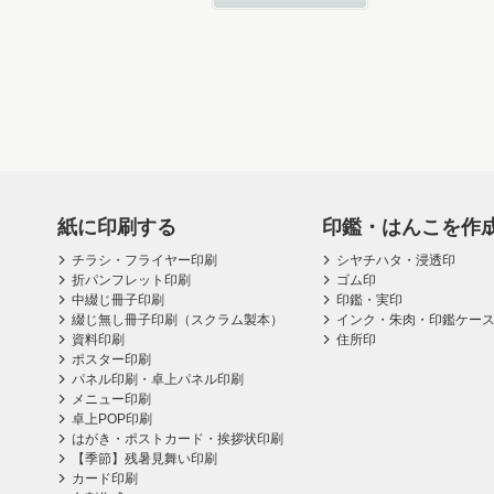
紙に印刷する
印鑑・はんこを作
チラシ・フライヤー印刷
シヤチハタ・浸透印
折パンフレット印刷
ゴム印
中綴じ冊子印刷
印鑑・実印
綴じ無し冊子印刷（スクラム製本）
インク・朱肉・印鑑ケー
資料印刷
住所印
ポスター印刷
パネル印刷・卓上パネル印刷
メニュー印刷
卓上POP印刷
はがき・ポストカード・挨拶状印刷
【季節】残暑見舞い印刷
カード印刷