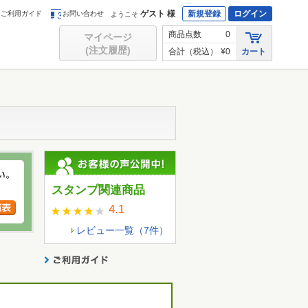
ゲスト 様
新規登録
ログイン
ご利用ガイド
お問い合わせ
ようこそ
商品点数
0
マイページ
(注文履歴)
合計（税込）
¥0
カート
スタンプ関連商品
4.1
レビュー一覧（
7
件）