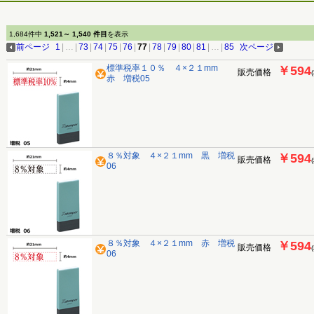
1,684件中
1,521～ 1,540 件目
を表示
前ページ
1
|
…
|
73
|
74
|
75
|
76
|
77
|
78
|
79
|
80
|
81
|
…
|
85
次ページ
標準税率１０％ ４×２１mm
￥594
販売価格
赤 増税05
８％対象 ４×２１mm 黒 増税
￥594
販売価格
06
８％対象 ４×２１mm 赤 増税
￥594
販売価格
06