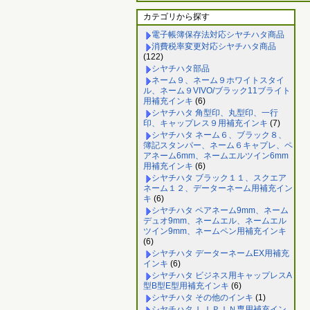
カテゴリから探す
電子帳簿保存法対応シヤチハタ商品
消費税率変更対応シヤチハタ商品
(122)
シヤチハタ部品
ネーム９、ネーム９ホワイトスタイ
ル、ネーム９VIVO/ブラック11ブライト
用補充インキ
(6)
シヤチハタ 角型印、丸型印、一行
印、キャップレス９用補充インキ
(7)
シヤチハタ ネーム６、ブラック８、
簿記スタンパー、ネーム６キャプレ、ペ
アネーム6mm、ネームエルツイン6mm
用補充インキ
(6)
シヤチハタ ブラック１１、スクエア
ネーム１２、データーネーム用補充イン
キ
(6)
シヤチハタ ペアネーム9mm、ネーム
デュオ9mm、ネームエル、ネームエル
ツイン9mm、ネームペン用補充インキ
(6)
シヤチハタ データーネームEX用補充
インキ
(6)
シヤチハタ ビジネス用キャップレスA
型B型E型用補充インキ
(6)
シヤチハタ その他のインキ
(1)
シヤチハタ ＬＩＰＩＮ専用補充イン