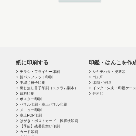
紙に印刷する
印鑑・はんこを作
チラシ・フライヤー印刷
シヤチハタ・浸透印
折パンフレット印刷
ゴム印
中綴じ冊子印刷
印鑑・実印
綴じ無し冊子印刷（スクラム製本）
インク・朱肉・印鑑ケー
資料印刷
住所印
ポスター印刷
パネル印刷・卓上パネル印刷
メニュー印刷
卓上POP印刷
はがき・ポストカード・挨拶状印刷
【季節】残暑見舞い印刷
カード印刷