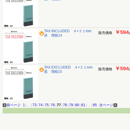
TAX INCLUDED ４×２１mm
￥594
販売価格
赤 増税14
TAX EXCLUDED ４×２１mm
￥594
販売価格
黒 増税15
前ページ
1
|
…
|
73
|
74
|
75
|
76
|
77
|
78
|
79
|
80
|
81
|
…
|
85
次ページ