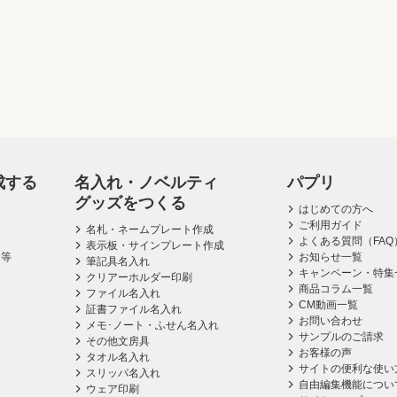
成する
名入れ・ノベルティ
パプリ
グッズをつくる
はじめての方へ
ご利用ガイド
名札・ネームプレート作成
よくある質問（FAQ
表示板・サインプレート作成
ス等
お知らせ一覧
筆記具名入れ
キャンペーン・特集
クリアーホルダー印刷
商品コラム一覧
ファイル名入れ
CM動画一覧
証書ファイル名入れ
お問い合わせ
メモ･ノート・ふせん名入れ
サンプルのご請求
その他文房具
お客様の声
タオル名入れ
サイトの便利な使い
スリッパ名入れ
自由編集機能につい
ウェア印刷