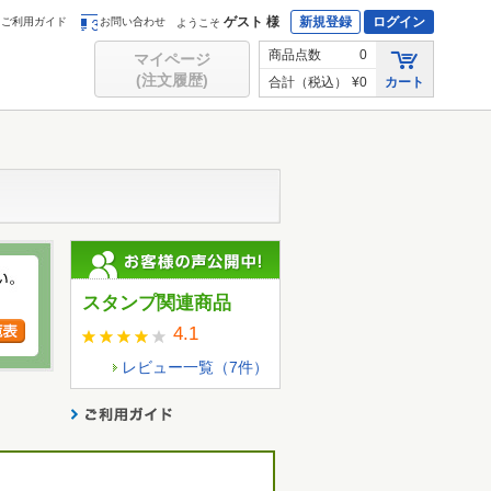
ゲスト 様
新規登録
ログイン
ご利用ガイド
お問い合わせ
ようこそ
商品点数
0
マイページ
(注文履歴)
合計（税込）
¥0
カート
スタンプ関連商品
4.1
レビュー一覧（
7
件）