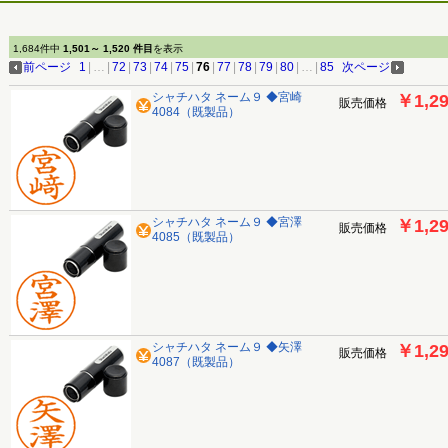
1,684件中
1,501～ 1,520 件目
を表示
前ページ
1
|
…
|
72
|
73
|
74
|
75
|
76
|
77
|
78
|
79
|
80
|
…
|
85
次ページ
シャチハタ ネーム９ ◆宮崎
￥1,2
販売価格
4084（既製品）
シャチハタ ネーム９ ◆宮澤
￥1,2
販売価格
4085（既製品）
シャチハタ ネーム９ ◆矢澤
￥1,2
販売価格
4087（既製品）