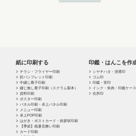
紙に印刷する
印鑑・はんこを作
チラシ・フライヤー印刷
シヤチハタ・浸透印
折パンフレット印刷
ゴム印
中綴じ冊子印刷
印鑑・実印
綴じ無し冊子印刷（スクラム製本）
インク・朱肉・印鑑ケー
資料印刷
住所印
ポスター印刷
パネル印刷・卓上パネル印刷
メニュー印刷
卓上POP印刷
はがき・ポストカード・挨拶状印刷
【季節】残暑見舞い印刷
カード印刷