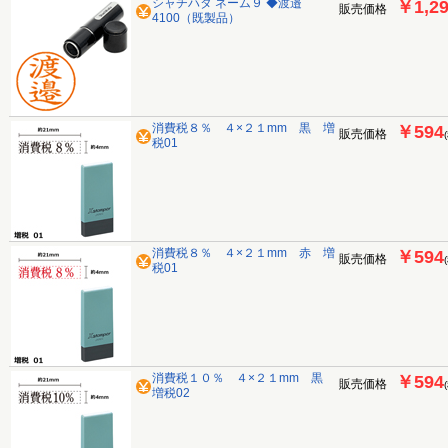
シャチハタ ネーム９ ◆渡邉
￥1,2
販売価格
4100（既製品）
消費税８％ ４×２１mm 黒 増
￥594
販売価格
税01
消費税８％ ４×２１mm 赤 増
￥594
販売価格
税01
消費税１０％ ４×２１mm 黒
￥594
販売価格
増税02