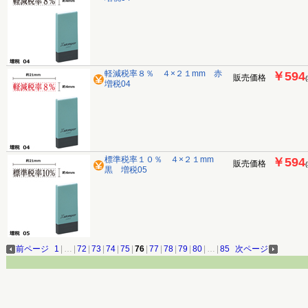
軽減税率８％ ４×２１mm 赤
￥594
販売価格
増税04
標準税率１０％ ４×２１mm
￥594
販売価格
黒 増税05
前ページ
1
|
…
|
72
|
73
|
74
|
75
|
76
|
77
|
78
|
79
|
80
|
…
|
85
次ページ