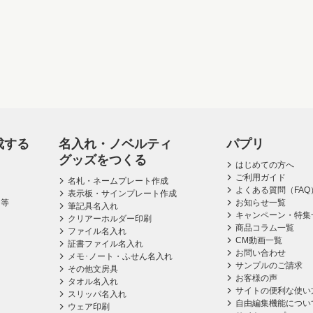
成する
名入れ・ノベルティ
パプリ
グッズをつくる
はじめての方へ
ご利用ガイド
名札・ネームプレート作成
よくある質問（FAQ
表示板・サインプレート作成
ス等
お知らせ一覧
筆記具名入れ
キャンペーン・特集
クリアーホルダー印刷
商品コラム一覧
ファイル名入れ
CM動画一覧
証書ファイル名入れ
お問い合わせ
メモ･ノート・ふせん名入れ
サンプルのご請求
その他文房具
お客様の声
タオル名入れ
サイトの便利な使い
スリッパ名入れ
自由編集機能につい
ウェア印刷