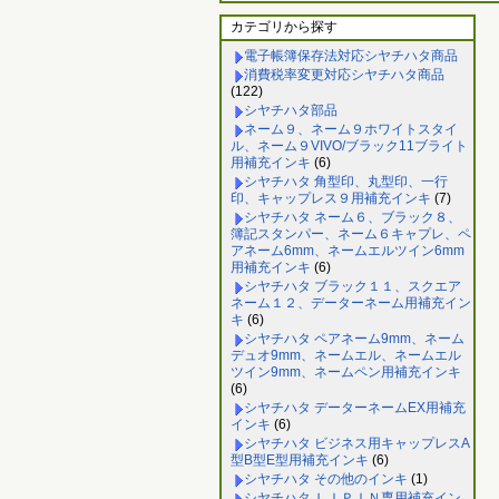
カテゴリから探す
電子帳簿保存法対応シヤチハタ商品
消費税率変更対応シヤチハタ商品
(122)
シヤチハタ部品
ネーム９、ネーム９ホワイトスタイ
ル、ネーム９VIVO/ブラック11ブライト
用補充インキ
(6)
シヤチハタ 角型印、丸型印、一行
印、キャップレス９用補充インキ
(7)
シヤチハタ ネーム６、ブラック８、
簿記スタンパー、ネーム６キャプレ、ペ
アネーム6mm、ネームエルツイン6mm
用補充インキ
(6)
シヤチハタ ブラック１１、スクエア
ネーム１２、データーネーム用補充イン
キ
(6)
シヤチハタ ペアネーム9mm、ネーム
デュオ9mm、ネームエル、ネームエル
ツイン9mm、ネームペン用補充インキ
(6)
シヤチハタ データーネームEX用補充
インキ
(6)
シヤチハタ ビジネス用キャップレスA
型B型E型用補充インキ
(6)
シヤチハタ その他のインキ
(1)
シヤチハタ ＬＩＰＩＮ専用補充イン