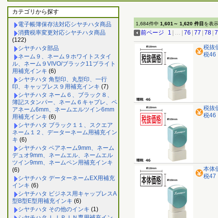
カテゴリから探す
電子帳簿保存法対応シヤチハタ商品
1,684件中
1,601～ 1,620 件目
を表
消費税率変更対応シヤチハタ商品
前ページ
1
|
…
|
76
|
77
|
78
|
7
(122)
税抜
シヤチハタ部品
税46
ネーム９、ネーム９ホワイトスタイ
ル、ネーム９VIVO/ブラック11ブライト
用補充インキ
(6)
シヤチハタ 角型印、丸型印、一行
印、キャップレス９用補充インキ
(7)
シヤチハタ ネーム６、ブラック８、
簿記スタンパー、ネーム６キャプレ、ペ
税抜
アネーム6mm、ネームエルツイン6mm
税46
用補充インキ
(6)
シヤチハタ ブラック１１、スクエア
ネーム１２、データーネーム用補充イン
キ
(6)
シヤチハタ ペアネーム9mm、ネーム
デュオ9mm、ネームエル、ネームエル
ツイン9mm、ネームペン用補充インキ
本体
(6)
税47
シヤチハタ データーネームEX用補充
インキ
(6)
シヤチハタ ビジネス用キャップレスA
型B型E型用補充インキ
(6)
シヤチハタ その他のインキ
(1)
シヤチハタ ＬＩＰＩＮ専用補充イン