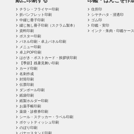
紙に印刷する
印鑑・はんこを作
チラシ・フライヤー印刷
住所印
折パンフレット印刷
シヤチハタ・浸透印
中綴じ冊子印刷
ゴム印
綴じ無し冊子印刷（スクラム製本）
印鑑・実印
資料印刷
インク・朱肉・印鑑ケー
ポスター印刷
パネル印刷・卓上パネル印刷
メニュー印刷
卓上POP印刷
はがき・ポストカード・挨拶状印刷
【季節】残暑見舞い印刷
カード印刷
名刺作成
封筒印刷
伝票印刷
ダンボール印刷
紙袋印刷
紙製ホルダー印刷
お薬手帳印刷
薬袋・診察券印刷
シール・ステッカー・ラベル印刷
ポケットティッシュ印刷
のぼり印刷
バナースタンド印刷