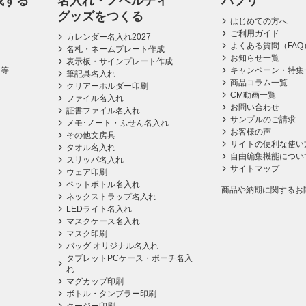
成する
名入れ・ノベルティ
パプリ
グッズをつくる
はじめての方へ
ご利用ガイド
カレンダー名入れ2027
よくある質問（FAQ
名札・ネームプレート作成
お知らせ一覧
表示板・サインプレート作成
ス等
キャンペーン・特集
筆記具名入れ
商品コラム一覧
クリアーホルダー印刷
CM動画一覧
ファイル名入れ
お問い合わせ
証書ファイル名入れ
サンプルのご請求
メモ･ノート・ふせん名入れ
お客様の声
その他文房具
サイトの便利な使い
タオル名入れ
自由編集機能につい
スリッパ名入れ
サイトマップ
ウェア印刷
ペットボトル名入れ
商品や納期に関するお
ネックストラップ名入れ
LEDライト名入れ
マスクケース名入れ
マスク印刷
バッグ オリジナル名入れ
タブレットPCケース・ポーチ名入
れ
マグカップ印刷
ボトル・タンブラー印刷