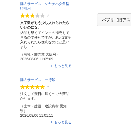
購入サービス：シヤチハタ角型
印汎用
3
パプリ（旧アス
文字数がもう少し入れられたら
いいのにな。
納品も早くてインクの補充もで
きるので便利ですが、あと2文字
入れられたら便利なのにと思い
まし・・・
（
商社・卸売業
大阪府
）
2026/08/06 11:05:09
もっと見る
購入サービス：一行印
5
注文して翌日に届くので大変助
かります。
（
土木・建設・建設資材
愛知
県
）
2026/08/06 11:01:11
もっと見る