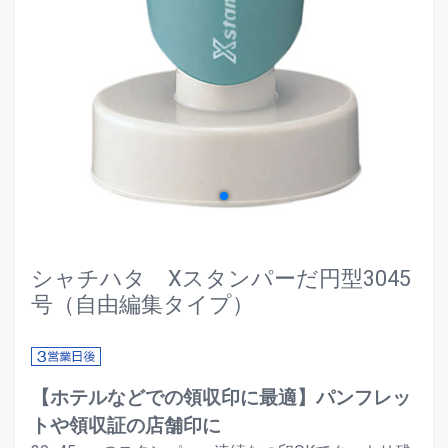
evron_left
chevr
シャチハタ Xスタンパーだ円型3045
号（自由編集タイプ）
【ホテルなどでの領収印に最適】パンフレッ
トや領収証の店舗印に