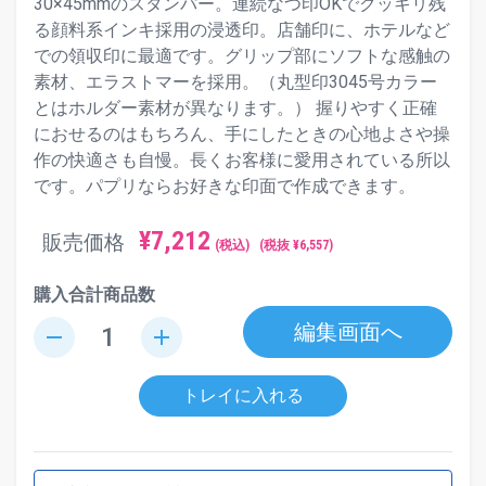
30×45mmのスタンパー。連続なつ印OKでクッキリ残
る顔料系インキ採用の浸透印。店舗印に、ホテルなど
での領収印に最適です。グリップ部にソフトな感触の
素材、エラストマーを採用。（丸型印3045号カラー
とはホルダー素材が異なります。） 握りやすく正確
におせるのはもちろん、手にしたときの心地よさや操
作の快適さも自慢。長くお客様に愛用されている所以
です。パプリならお好きな印面で作成できます。
¥
7,212
販売価格
(税込)
(税抜 ¥
6,557
)
購入合計商品数
編集画面へ
remove
add
トレイに入れる