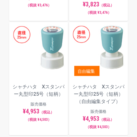
¥3,823
（税抜 ¥3,476）
（税込）
（税抜 ¥3,476）
⇒
「FAX済」「請求書在中」「親展」など
既製品のXスタンパ―はアスクルwebサイトでも販売
中！
・パプリとアスクルWebサイトのカートは別となりま
す。
・パプリ会員の方は、別途アスクル会員のご登録が必要
です。
シャチハタ Xスタンパ
シャチハタ Xスタンパ
ー丸型印25号（短柄）
ー丸型印25号（短柄）
（自由編集タイプ）
販売価格
¥4,953
販売価格
（税込）
¥4,953
（税抜 ¥4,503）
（税込）
（税抜 ¥4,503）