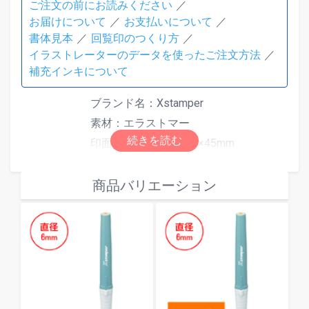
ご注文の前にお読みください
お届けについて
お支払いについて
書体見本
回覧印のつくり方
イラストレーターのデータを使ったご注文方法
補充インキについて
ブランド名：Xstamper
素材：エラストマー
印面寸法（mm）：30×45mm
自由編集で自由に文字や図形などを作
成出来ます。
仕様
商品バリエーション
インキ色：全6色（赤／黒／藍色／緑／
朱色／紫からお選びください）
補充インキは
角型印、丸型印、一行
印、キャップレス９用補充インキ
をご
使用ください。
印面サンプル