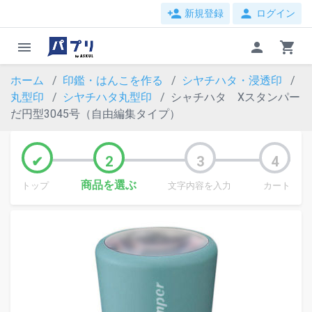
person_add
person
新規登録
ログイン
menu
person
shopping_cart
ホーム
印鑑・はんこを作る
シヤチハタ・浸透印
丸型印
シヤチハタ丸型印
シャチハタ Xスタンパー
だ円型3045号（自由編集タイプ）
商品を選ぶ
トップ
文字内容を入力
カート