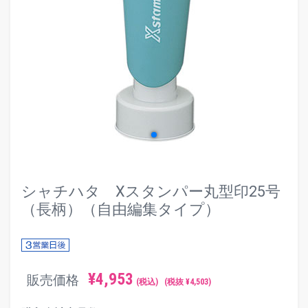
evron_left
chevr
シャチハタ Xスタンパー丸型印25号
（長柄）（自由編集タイプ）
¥
4,953
販売価格
(税込)
(税抜 ¥
4,503
)