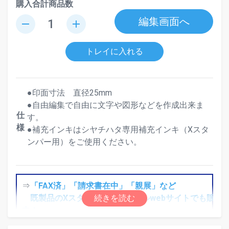
購入合計商品数
編集画面へ
remove
add
トレイに入れる
●印面寸法 直径25mm
●自由編集で自由に文字や図形などを作成出来ま
仕
す。
様
●補充インキはシヤチハタ専用補充インキ（Xスタ
ンパー用）をご使用ください。
⇒
「FAX済」「請求書在中」「親展」など
既製品のXスタンパ―はアスクルwebサイトでも販売
中！
・パプリとアスクルWebサイトのカートは別となりま