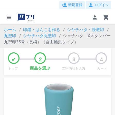
person_add
person
新規登録
ログイン
menu
person
shopping_cart
ホーム
印鑑・はんこを作る
シヤチハタ・浸透印
丸型印
シヤチハタ丸型印
シャチハタ Xスタンパー
丸型印25号（長柄）（自由編集タイプ）
商品を選ぶ
トップ
文字内容を入力
カート