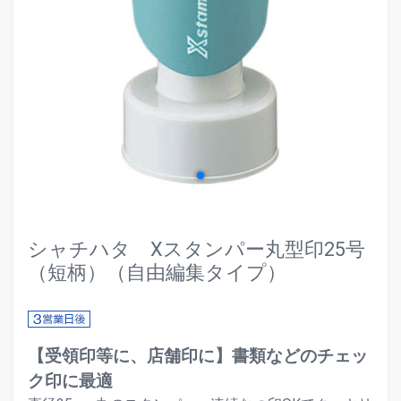
evron_left
chevr
シャチハタ Xスタンパー丸型印25号
（短柄）（自由編集タイプ）
【受領印等に、店舗印に】書類などのチェッ
ク印に最適