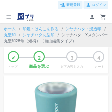
person_add
person
新規登録
ログイン
menu
person
shopping_cart
ホーム
印鑑・はんこを作る
シヤチハタ・浸透印
丸型印
シヤチハタ丸型印
シャチハタ Xスタンパー
丸型印25号（短柄）（自由編集タイプ）
商品を選ぶ
トップ
文字内容を入力
カート