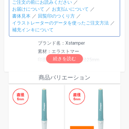
ご注文の前にお読みください
お届けについて
お支払いについて
書体見本
回覧印のつくり方
イラストレーターのデータを使ったご注文方法
補充インキについて
ブランド名：Xstamper
素材：エラストマー
印面寸法（mm）：直径25mm
自由編集で自由に文字や図形などを作
成出来ます。
仕様
商品バリエーション
インキ色：全6色（赤／黒／藍色／緑／
朱色／紫からお選びください）
補充インキは
角型印、丸型印、一行
印、キャップレス９用補充インキ
をご
使用ください。
印面サンプル