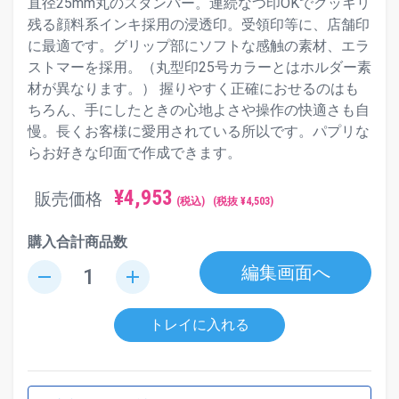
直径25mm丸のスタンパー。連続なつ印OKでクッキリ
残る顔料系インキ採用の浸透印。受領印等に、店舗印
に最適です。グリップ部にソフトな感触の素材、エラ
ストマーを採用。（丸型印25号カラーとはホルダー素
材が異なります。） 握りやすく正確におせるのはも
ちろん、手にしたときの心地よさや操作の快適さも自
慢。長くお客様に愛用されている所以です。パプリな
らお好きな印面で作成できます。
¥
4,953
販売価格
(税込)
(税抜 ¥
4,503
)
購入合計商品数
編集画面へ
remove
add
トレイに入れる