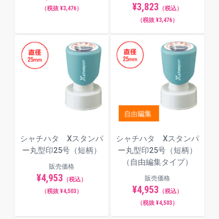
¥3,823
（税抜 ¥3,476）
（税込）
（税抜 ¥3,476）
⇒
「FAX済」「請求書在中」「親展」など
既製品のXスタンパ―はアスクルwebサイトでも販売
中！
・パプリとアスクルWebサイトのカートは別となりま
す。
・パプリ会員の方は、別途アスクル会員のご登録が必要
です。
シャチハタ Xスタンパ
シャチハタ Xスタンパ
ー丸型印25号（短柄）
ー丸型印25号（短柄）
（自由編集タイプ）
販売価格
¥4,953
販売価格
（税込）
¥4,953
（税抜 ¥4,503）
（税込）
（税抜 ¥4,503）