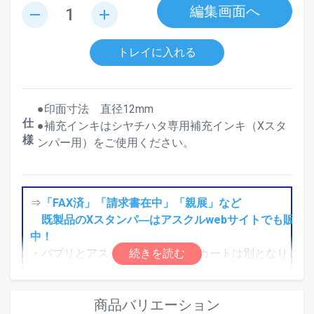
編集画面へ
remove
add
トレイに入れる
●印面寸法 直径12mm
仕
●補充インキはシヤチハタ専用補充インキ（Xスタ
様
ンパー用）をご使用ください。
⇒
「FAX済」「請求書在中」「親展」など
既製品のXスタンパ―はアスクルwebサイトでも販売
中！
・パプリとアスクルWebサイトのカートは別となりま
す。
・パプリ会員の方は、別途アスクル会員のご登録が必要
商品バリエーション
です。