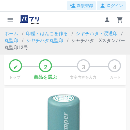
person_add
person
新規登録
ログイン
menu
person
shopping_cart
ホーム
印鑑・はんこを作る
シヤチハタ・浸透印
丸型印
シヤチハタ丸型印
シャチハタ Xスタンパー
丸型印12号
商品を選ぶ
トップ
文字内容を入力
カート