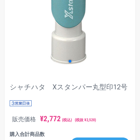
evron_left
chevr
シャチハタ Xスタンパー丸型印12号
¥
2,772
販売価格
(税込)
(税抜 ¥
2,520
)
購入合計商品数