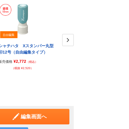
シャチハタ Xスタンパー丸型
シャチハタ Xスタンパー丸型
シャ
Next
印12号（自由編集タイプ）
印20号
印2
¥2,772
¥3,823
販売価格
販売価格
販売価
（税込）
（税込）
（税抜 ¥2,520）
（税抜 ¥3,476）
編集画面へ