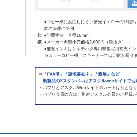
●コピー機に反応しにくい蛍光イエローの非複
本の管理に便利
仕
●印面寸法 直径16mm
様
●メーカー希望小売価格2,600円（税抜き）
●補充インキはシヤチハタ専用非複写用補充インキ
※カラーコピー機、スキャナーでは印影が写り
⇒
「FAX済」「請求書在中」「親展」など
既製品のXスタンパ―はアスクルwebサイトでも
・パプリとアスクルWebサイトのカートは別とな
・パプリ会員の方は、別途アスクル会員のご登録が