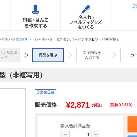
シヤチハタ丸型印
シャチハタ XスタンパービジネスE型（非複写用）
ハタ丸型印
文字内容を
商品を選ぶ
カ
トップ
入力する
型（非複写用）
¥
2,871
販売価格
（税抜 ¥
2,610
）
（税込）
購入合計商品数