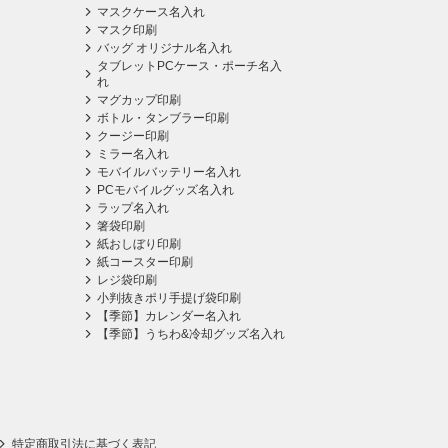
マスクケース名入れ
マスク印刷
バッグ オリジナル名入れ
タブレットPCケース・ポーチ名入
れ
マグカップ印刷
ボトル・タンブラー印刷
クージー印刷
ミラー名入れ
モバイルバッテリー名入れ
PCモバイルグッズ名入れ
ラップ名入れ
箸袋印刷
紙おしぼり印刷
紙コースター印刷
レジ袋印刷
小判抜きポリ手提げ袋印刷
【季節】カレンダー名入れ
【季節】うちわ&冷却グッズ名入れ
特定商取引法に基づく表記