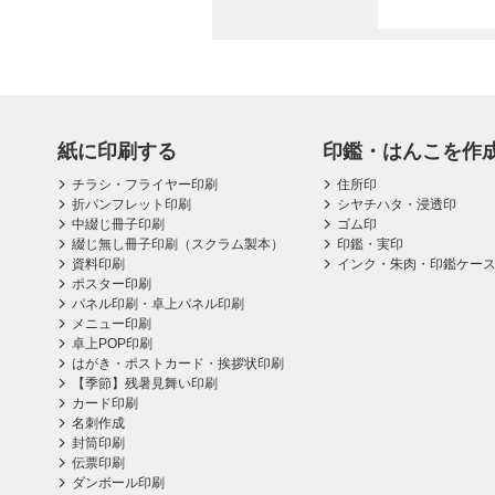
紙に印刷する
印鑑・はんこを作
チラシ・フライヤー印刷
住所印
折パンフレット印刷
シヤチハタ・浸透印
中綴じ冊子印刷
ゴム印
綴じ無し冊子印刷（スクラム製本）
印鑑・実印
資料印刷
インク・朱肉・印鑑ケー
ポスター印刷
パネル印刷・卓上パネル印刷
メニュー印刷
卓上POP印刷
はがき・ポストカード・挨拶状印刷
【季節】残暑見舞い印刷
カード印刷
名刺作成
封筒印刷
伝票印刷
ダンボール印刷