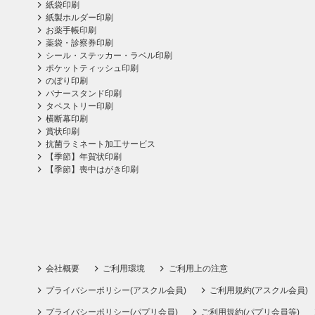
紙袋印刷
紙製ホルダー印刷
お薬手帳印刷
薬袋・診察券印刷
シール・ステッカー・ラベル印刷
ポケットティッシュ印刷
のぼり印刷
バナースタンド印刷
タペストリー印刷
横断幕印刷
賞状印刷
抗菌ラミネート加工サービス
【季節】年賀状印刷
【季節】喪中はがき印刷
会社概要
ご利用環境
ご利用上の注意
プライバシーポリシー(アスクル会員)
ご利用規約(アスクル会員)
プライバシーポリシー(パプリ会員)
ご利用規約(パプリ会員等)