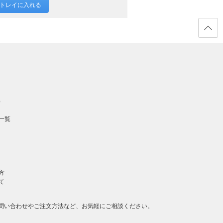
トレイに入れる
ページ
の先頭
へ戻る
）
一覧
方
て
問い合わせやご注文方法など、お気軽にご相談ください。