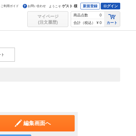
ゲスト 様
新規登録
ログイン
ご利用ガイド
お問い合わせ
ようこそ
商品点数
0
マイページ
(注文履歴)
合計（税込）
¥ 0
カート
ート
編集画面へ