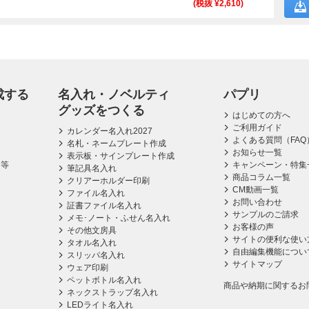
(税抜 ¥
2,610
)
成する
名入れ・ノベルティ
パプリ
グッズをつくる
はじめての方へ
ご利用ガイド
カレンダー名入れ2027
よくある質問（FAQ
名札・ネームプレート作成
お知らせ一覧
表示板・サインプレート作成
ス等
キャンペーン・特集
筆記具名入れ
商品コラム一覧
クリアーホルダー印刷
CM動画一覧
ファイル名入れ
お問い合わせ
証書ファイル名入れ
サンプルのご請求
メモ･ノート・ふせん名入れ
お客様の声
その他文房具
サイトの便利な使い
タオル名入れ
自由編集機能につい
スリッパ名入れ
サイトマップ
ウェア印刷
ペットボトル名入れ
商品や納期に関するお
ネックストラップ名入れ
LEDライト名入れ