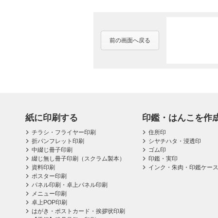
前の画面へ戻る
紙に印刷する
印鑑・はんこを作
チラシ・フライヤー印刷
住所印
折パンフレット印刷
シヤチハタ・浸透印
中綴じ冊子印刷
ゴム印
綴じ無し冊子印刷（スクラム製本）
印鑑・実印
資料印刷
インク・朱肉・印鑑ケー
ポスター印刷
パネル印刷・卓上パネル印刷
メニュー印刷
卓上POP印刷
はがき・ポストカード・挨拶状印刷