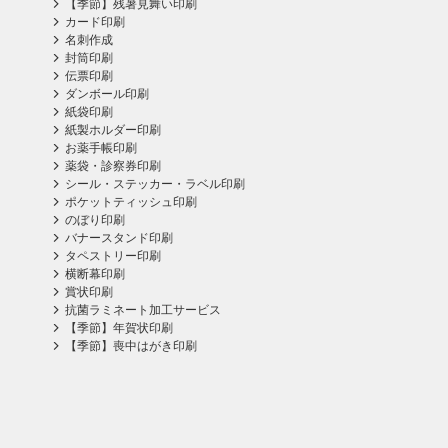
【季節】残暑見舞い印刷
カード印刷
名刺作成
封筒印刷
伝票印刷
ダンボール印刷
紙袋印刷
紙製ホルダー印刷
お薬手帳印刷
薬袋・診察券印刷
シール・ステッカー・ラベル印刷
ポケットティッシュ印刷
のぼり印刷
バナースタンド印刷
タペストリー印刷
横断幕印刷
賞状印刷
抗菌ラミネート加工サービス
【季節】年賀状印刷
【季節】喪中はがき印刷