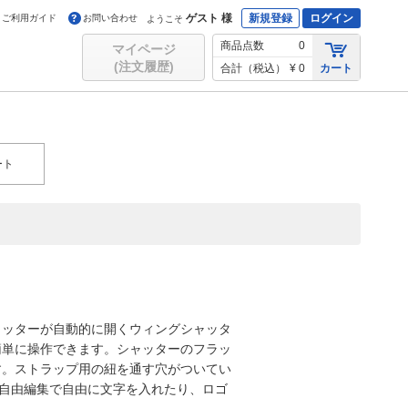
ゲスト 様
新規登録
ログイン
ご利用ガイド
お問い合わせ
ようこそ
商品点数
0
マイページ
(注文履歴)
合計（税込）
¥ 0
カート
ート
ャッターが自動的に開くウィングシャッタ
簡単に操作できます。シャッターのフラッ
す。ストラップ用の紐を通す穴がついてい
、自由編集で自由に文字を入れたり、ロゴ