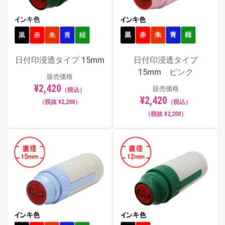
※新しい交換印面にはインクが十分に
含浸しておりません。
本体に装着後、キャップやスタンドに
しばらく置き、十分にインクを含侵さ
日付印浸透タイプ 15mm
日付印浸透タイプ
せてからご使用ください。それでも印
15mm ピンク
影が薄い場合はインク補充を行ってく
販売価格
ださい。
¥2,420
販売価格
（税込）
¥2,420
（税抜 ¥2,200）
（税込）
（税抜 ¥2,200）