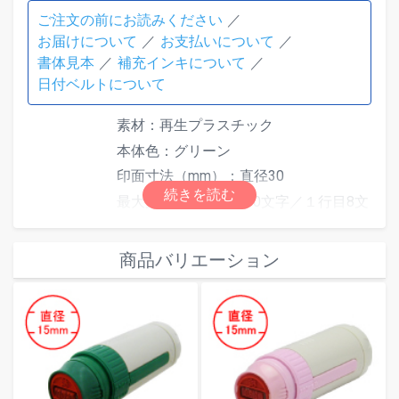
ご注文の前にお読みください
お届けについて
お支払いについて
書体見本
補充インキについて
日付ベルトについて
素材：再生プラスチック
本体色：グリーン
印面寸法（mm）：直径30
最大文字数 上段：10文字／１行目8文
字・2行目10文字 下段：10文字／１行
目10文字・2行目8文字
商品バリエーション
補充インキは下記の
翌日スタンプ専用
補充インキ
をご使用ください。
・翌日スタンプ専用補充インキ１０
仕様
ml（黒）QI-20
・翌日スタンプ専用補充インキ１０
ml（赤）QI-23
※旧型にはご使用になれません。