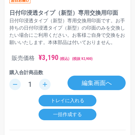
日付印浸透タイプ（新型）専用交換用印面
日付印浸透タイプ（新型）専用交換用印面です。お手
持ちの日付印浸透タイプ（新型）の印面のみを交換し
たい場合にご利用ください。お客様ご自身で交換をお
願いいたします。本体部品は付いておりません。
¥
3,190
販売価格
(税込)
(税抜 ¥
2,900
)
購入合計商品数
編集画面へ
remove
add
トレイに入れる
一括作成する