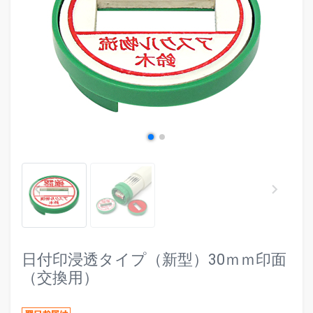
evron_left
chevr
keyboard_arrow_left
keyboard_arrow_right
日付印浸透タイプ（新型）30ｍｍ印面
（交換用）