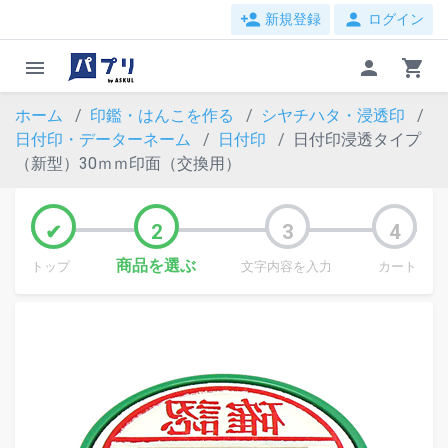
person_add
person
新規登録
ログイン
menu
person
shopping_cart
ホーム
印鑑・はんこを作る
シヤチハタ・浸透印
日付印・データーネーム
日付印
日付印浸透タイプ
（新型）30ｍｍ印面（交換用）
商品を選ぶ
トップ
文字内容を入力
カート