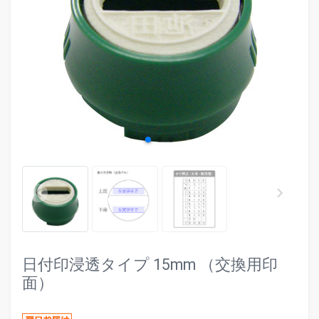
evron_left
chevr
keyboard_arrow_left
keyboard_arrow_right
日付印浸透タイプ 15mm （交換用印
面）