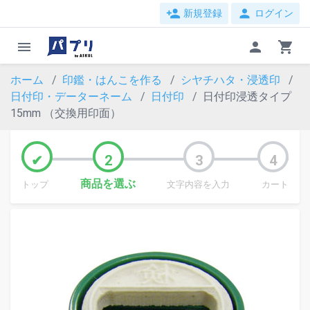
person_add
person
新規登録
ログイン
menu
person
shopping_cart
ホーム
印鑑・はんこを作る
シヤチハタ・浸透印
日付印・データーネーム
日付印
日付印浸透タイプ
15mm （交換用印面）
商品を選ぶ
トップ
文字内容を入力
カート