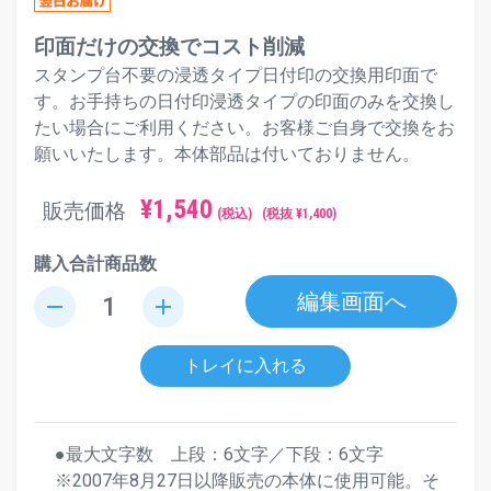
印面だけの交換でコスト削減
スタンプ台不要の浸透タイプ日付印の交換用印面で
す。お手持ちの日付印浸透タイプの印面のみを交換し
たい場合にご利用ください。お客様ご自身で交換をお
願いいたします。本体部品は付いておりません。
¥
1,540
販売価格
(税込)
(税抜 ¥
1,400
)
購入合計商品数
編集画面へ
remove
add
トレイに入れる
●最大文字数 上段：6文字／下段：6文字
※2007年8月27日以降販売の本体に使用可能。そ