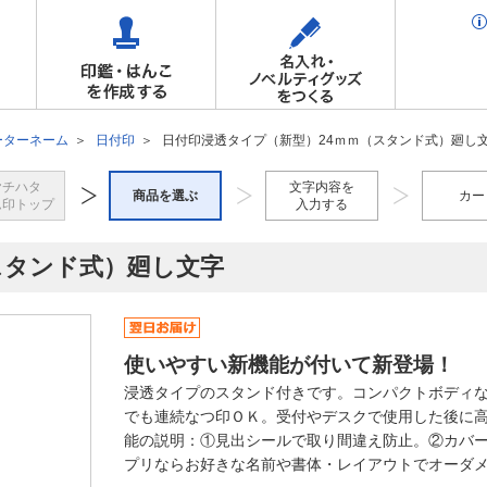
ーターネーム
日付印
日付印浸透タイプ（新型）24ｍｍ（スタンド式）廻し
ヤチハタ
文字内容を
商品を選ぶ
カー
ム印トップ
入力する
スタンド式）廻し文字
使いやすい新機能が付いて新登場！
浸透タイプのスタンド付きです。コンパクトボディ
でも連続なつ印ＯＫ。受付やデスクで使用した後に
能の説明：①見出シールで取り間違え防止。②カバ
プリならお好きな名前や書体・レイアウトでオーダ