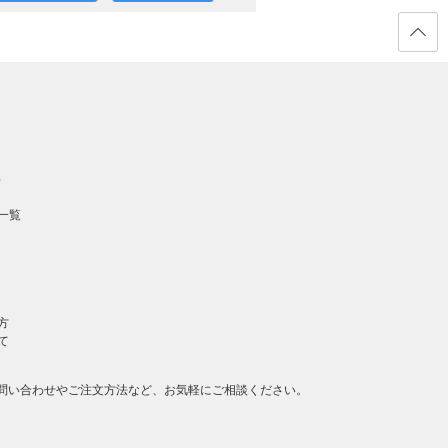
作成
と
ページ
の先頭
は？
へ戻る
）
一覧
方
て
問い合わせやご注文方法など、お気軽にご相談ください。