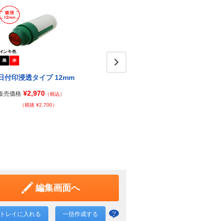
日付印浸透タイプ 12mm
日付印浸透タイプ 18mm
Next
日付
ｍ（
¥2,970
¥3,960
販売価格
販売価格
（税込）
（税込）
販売価
（税抜 ¥2,700）
（税抜 ¥3,600）
編集画面へ
トレイに入れる
一括作成する
一括