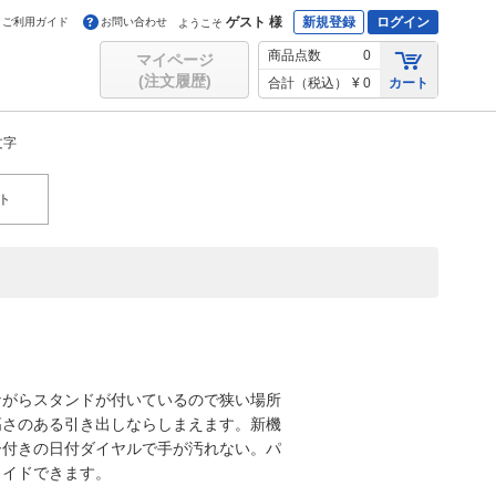
ゲスト 様
新規登録
ログイン
ご利用ガイド
お問い合わせ
ようこそ
商品点数
0
マイページ
(注文履歴)
合計（税込）
¥ 0
カート
文字
ト
ながらスタンドが付いているので狭い場所
高さのある引き出しならしまえます。新機
ー付きの日付ダイヤルで手が汚れない。パ
メイドできます。