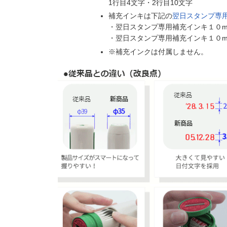
1行目4文字・2行目10文字
補充インキは下記の
翌日スタンプ専
・翌日スタンプ専用補充インキ１０ml（
・翌日スタンプ専用補充インキ１０ml（
※補充インクは付属しません。