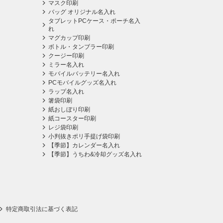
マスク印刷
バッグ オリジナル名入れ
タブレットPCケース・ポーチ名入
れ
マグカップ印刷
ボトル・タンブラー印刷
クージー印刷
ミラー名入れ
モバイルバッテリー名入れ
PCモバイルグッズ名入れ
ラップ名入れ
箸袋印刷
紙おしぼり印刷
紙コースター印刷
レジ袋印刷
小判抜きポリ手提げ袋印刷
【季節】カレンダー名入れ
【季節】うちわ&冷却グッズ名入れ
特定商取引法に基づく表記