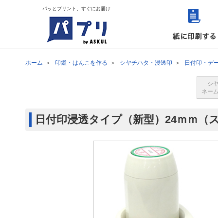
パッとプリント、すぐにお届け
ホーム
印鑑・はんこを作る
シヤチハタ・浸透印
日付印・デ
シ
ネー
日付印浸透タイプ（新型）24ｍｍ（