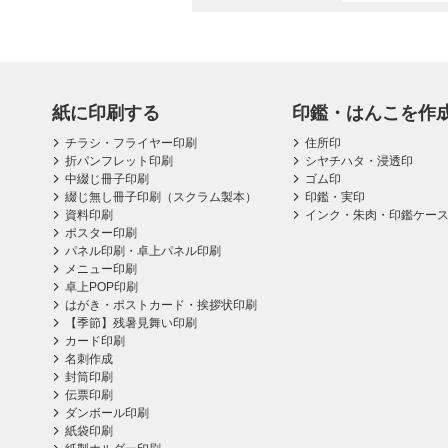
紙に印刷する
印鑑・はんこを作
チラシ・フライヤー印刷
住所印
折パンフレット印刷
シヤチハタ・浸透印
中綴じ冊子印刷
ゴム印
綴じ無し冊子印刷（スクラム製本）
印鑑・実印
資料印刷
インク・朱肉・印鑑ケー
ポスター印刷
パネル印刷・卓上パネル印刷
メニュー印刷
卓上POP印刷
はがき・ポストカード・挨拶状印刷
【季節】残暑見舞い印刷
カード印刷
名刺作成
封筒印刷
伝票印刷
ダンボール印刷
紙袋印刷