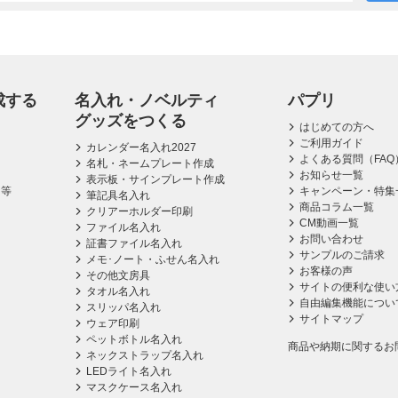
成する
名入れ・ノベルティ
パプリ
グッズをつくる
はじめての方へ
ご利用ガイド
カレンダー名入れ2027
よくある質問（FAQ
名札・ネームプレート作成
お知らせ一覧
表示板・サインプレート作成
ス等
キャンペーン・特集
筆記具名入れ
商品コラム一覧
クリアーホルダー印刷
CM動画一覧
ファイル名入れ
お問い合わせ
証書ファイル名入れ
サンプルのご請求
メモ･ノート・ふせん名入れ
お客様の声
その他文房具
サイトの便利な使い
タオル名入れ
自由編集機能につい
スリッパ名入れ
サイトマップ
ウェア印刷
ペットボトル名入れ
商品や納期に関するお
ネックストラップ名入れ
LEDライト名入れ
マスクケース名入れ