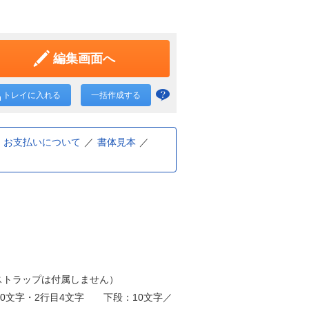
編集画面へ
トレイに入れる
一括作成する
一括
作成
と
お支払いについて
書体見本
は？
ストラップは付属しません）
10文字・2行目4文字 下段：10文字／