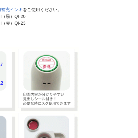
用補充インキ
をご使用ください。
黒）QI-20
赤）QI-23