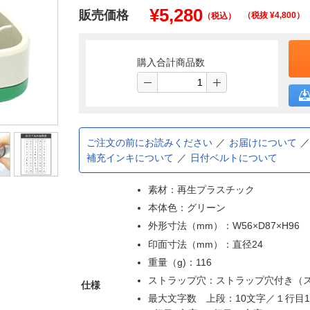
¥
5,280
販売価格
（税抜 ¥
4,800
）
（税込）
購入合計商品数
ご注文の前にお読みください
お届けについて
補充インキについて
日付ベルトについて
素材：再生プラスチック
本体色：グリーン
外形寸法（mm）：W56×D87×H96
印面寸法（mm）：直径24
重量（g)：116
ストラップ穴：ストラップ穴付き（
仕様
最大文字数 上段：10文字／１行目