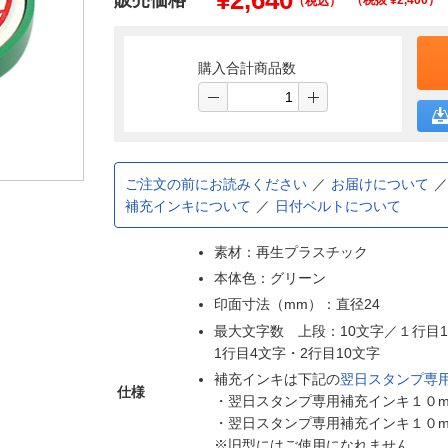
¥
2,640
販売価格
（税抜 ¥
2,400
）
（税込）
購入合計商品数
ご注文の前にお読みください
お届けについて
補充インキについて
日付ベルトについて
素材：再生プラスチック
本体色：グリーン
印面寸法（mm）：直径24
最大文字数 上段：10文字／１行目
1行目4文字・2行目10文字
補充インキは下記の
翌日スタンプ専
仕様
・翌日スタンプ専用補充インキ１０ml（
・翌日スタンプ専用補充インキ１０ml（
※旧型にはご使用になれません。