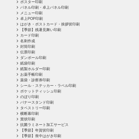
ポスター印刷
パネル印刷・卓上パネル印刷
メニュー印刷
卓上POP印刷
はがき・ポストカード・挨拶状印刷
【季節】残暑見舞い印刷
カード印刷
名刺作成
封筒印刷
伝票印刷
ダンボール印刷
紙袋印刷
紙製ホルダー印刷
お薬手帳印刷
薬袋・診察券印刷
シール・ステッカー・ラベル印刷
ポケットティッシュ印刷
のぼり印刷
バナースタンド印刷
タペストリー印刷
横断幕印刷
賞状印刷
抗菌ラミネート加工サービス
【季節】年賀状印刷
【季節】喪中はがき印刷