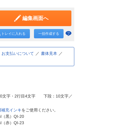
編集画面へ
トレイに入れる
一括作成する
一括
作成
と
お支払いについて
書体見本
は？
10文字・2行目4文字 下段：10文字／
用補充インキ
をご使用ください。
黒）QI-20
赤）QI-23