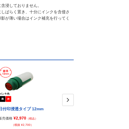
に含浸しておりません。
にしばらく置き、十分にインクを含侵さ
印影が薄い場合はインク補充を行ってく
日付印浸透タイプ 12mm
日付印浸透タイプ 18mm
Next
日付
ｍ（
¥2,970
¥3,960
販売価格
販売価格
（税込）
（税込）
販売価
（税抜 ¥2,700）
（税抜 ¥3,600）