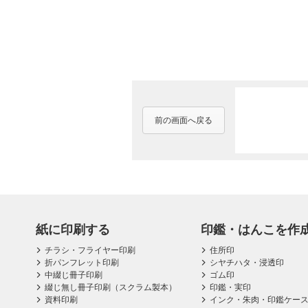
前の画面へ戻る
紙に印刷する
印鑑・はんこを作
チラシ・フライヤー印刷
住所印
折パンフレット印刷
シヤチハタ・浸透印
中綴じ冊子印刷
ゴム印
綴じ無し冊子印刷（スクラム製本）
印鑑・実印
資料印刷
インク・朱肉・印鑑ケー