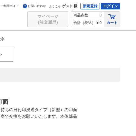
ゲスト 様
新規登録
ログイン
ご利用ガイド
お問い合わせ
ようこそ
商品点数
0
マイページ
(注文履歴)
合計（税込）
¥ 0
カート
文字
ト
印面
手持ちの日付印浸透タイプ（新型）の印面
自身で交換をお願いいたします。本体部品