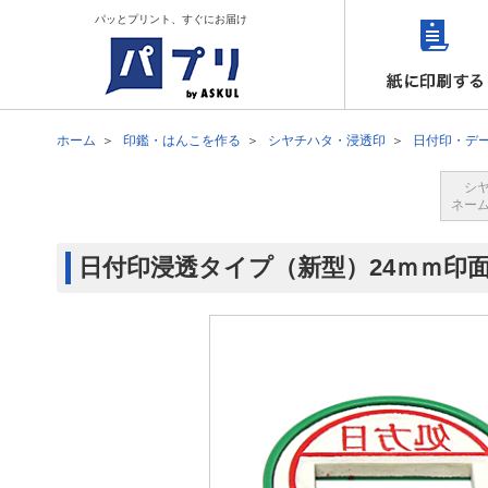
パッとプリント、すぐにお届け
ホーム
印鑑・はんこを作る
シヤチハタ・浸透印
日付印・デ
シ
ネー
日付印浸透タイプ（新型）24ｍｍ印