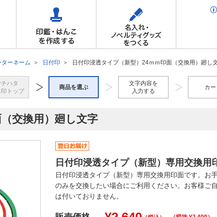
ーターネーム
日付印
日付印浸透タイプ（新型）24ｍｍ印面（交換用）廻し
ヤチハタ
文字内容を
商品を選ぶ
カー
ム印トップ
入力する
面（交換用）廻し文字
日付印浸透タイプ（新型）専用交換用
日付印浸透タイプ（新型）専用交換用印面です。お
のみを交換したい場合にご利用ください。お客様ご
は付いておりません。