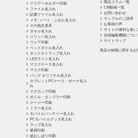
商品コラム一覧
クリアーホルダー印刷
CM動画一覧
ファイル名入れ
お問い合わせ
証書ファイル名入れ
サンプルのご請求
メモ･ノート・ふせん名入れ
お客様の声
その他文房具
サイトの便利な使い
タオル名入れ
自由編集機能につい
スリッパ名入れ
サイトマップ
ウェア印刷
ペットボトル名入れ
商品や納期に関するお
ネックストラップ名入れ
LEDライト名入れ
マスクケース名入れ
マスク印刷
バッグ オリジナル名入れ
タブレットPCケース・ポーチ名入
れ
マグカップ印刷
ボトル・タンブラー印刷
クージー印刷
ミラー名入れ
モバイルバッテリー名入れ
PCモバイルグッズ名入れ
ラップ名入れ
箸袋印刷
紙おしぼり印刷