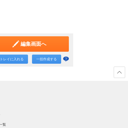
編集画面へ
トレイに入れる
一括作成する
一括
作成
と
ページ
の先頭
は？
へ戻る
）
一覧