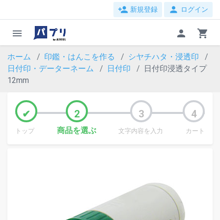
person_add
person
新規登録
ログイン
menu
person
shopping_cart
ホーム
印鑑・はんこを作る
シヤチハタ・浸透印
日付印・データーネーム
日付印
日付印浸透タイプ
12mm
商品を選ぶ
トップ
文字内容を入力
カート