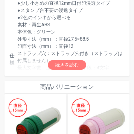
●少し小さめの直径12mm日付印浸透タイプ
●スタンプ台不要の浸透タイプ
●2色のインキから選べる
素材：再生ABS
本体色：グリーン
外形寸法（mm）：直径27.5×88.5
印面寸法（mm）：直径12
ストラップ穴：ストラップ穴付き（ストラップは
仕
付属しません）
様
最大文字数 上段：4文字 下段：4文字
●補充インキは翌日スタンプ専用補充インキをご
使用ください。
商品バリエーション
・翌日スタンプ専用補充インキ１０ml（黒）QI-
20
・翌日スタンプ専用補充インキ１０ml（赤）QI-
23