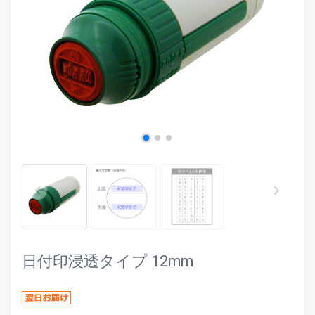
evron_left
chevr
keyboard_arrow_left
keyboard_arrow_right
日付印浸透タイプ 12mm