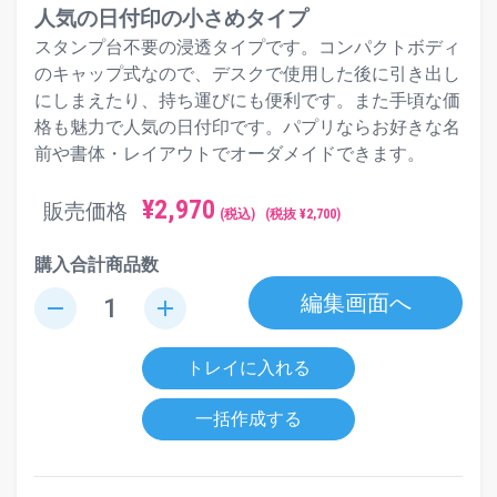
人気の日付印の小さめタイプ
スタンプ台不要の浸透タイプです。コンパクトボディ
のキャップ式なので、デスクで使用した後に引き出し
にしまえたり、持ち運びにも便利です。また手頃な価
格も魅力で人気の日付印です。パプリならお好きな名
前や書体・レイアウトでオーダメイドできます。
¥
2,970
販売価格
(税込)
(税抜 ¥
2,700
)
購入合計商品数
編集画面へ
remove
add
トレイに入れる
一括作成する