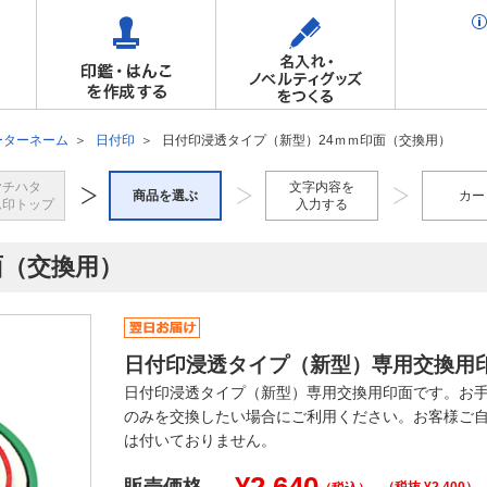
ーターネーム
日付印
日付印浸透タイプ（新型）24ｍｍ印面（交換用）
ヤチハタ
文字内容を
商品を選ぶ
カー
ム印トップ
入力する
面（交換用）
日付印浸透タイプ（新型）専用交換用
日付印浸透タイプ（新型）専用交換用印面です。お
のみを交換したい場合にご利用ください。お客様ご
は付いておりません。