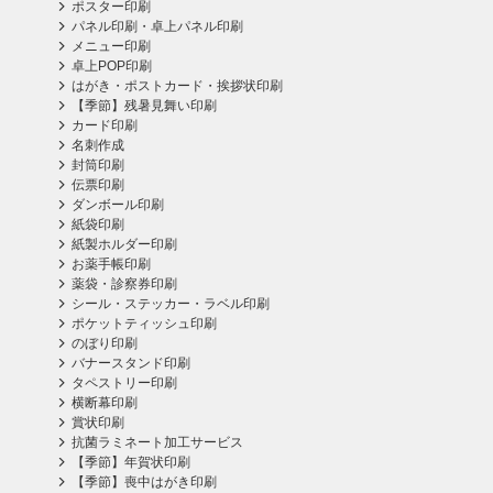
ポスター印刷
パネル印刷・卓上パネル印刷
メニュー印刷
卓上POP印刷
はがき・ポストカード・挨拶状印刷
【季節】残暑見舞い印刷
カード印刷
名刺作成
封筒印刷
伝票印刷
ダンボール印刷
紙袋印刷
紙製ホルダー印刷
お薬手帳印刷
薬袋・診察券印刷
シール・ステッカー・ラベル印刷
ポケットティッシュ印刷
のぼり印刷
バナースタンド印刷
タペストリー印刷
横断幕印刷
賞状印刷
抗菌ラミネート加工サービス
【季節】年賀状印刷
【季節】喪中はがき印刷