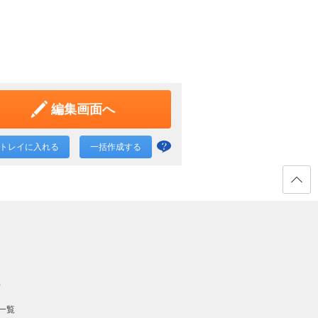
編集画面へ
トレイに入れる
一括作成する
一括
作成
と
ページ
の先頭
は？
へ戻る
）
一覧