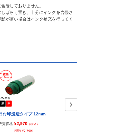
に含浸しておりません。
にしばらく置き、十分にインクを含侵さ
印影が薄い場合はインク補充を行ってく
日付印浸透タイプ 12mm
日付印浸透タイプ 18mm
Next
日付
ｍ（
¥2,970
¥3,960
販売価格
販売価格
（税込）
（税込）
販売価
（税抜 ¥2,700）
（税抜 ¥3,600）