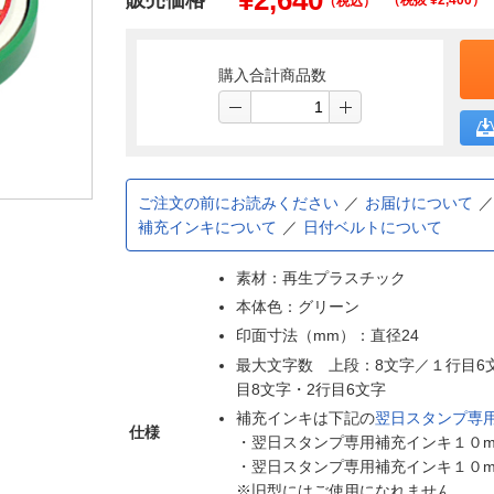
¥
2,640
販売価格
（税抜 ¥
2,400
）
（税込）
購入合計商品数
ご注文の前にお読みください
お届けについて
補充インキについて
日付ベルトについて
素材：再生プラスチック
本体色：グリーン
印面寸法（mm）：直径24
最大文字数 上段：8文字／１行目6
目8文字・2行目6文字
補充インキは下記の
翌日スタンプ専
仕様
・翌日スタンプ専用補充インキ１０ml（
・翌日スタンプ専用補充インキ１０ml（
※旧型にはご使用になれません。