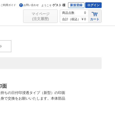
ゲスト 様
新規登録
ログイン
ご利用ガイド
お問い合わせ
ようこそ
商品点数
0
マイページ
(注文履歴)
合計（税込）
¥ 0
カート
ト
印面
手持ちの日付印浸透タイプ（新型）の印面
自身で交換をお願いいたします。本体部品