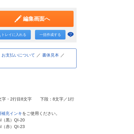
編集画面へ
トレイに入れる
一括作成する
一括
作成
と
お支払いについて
書体見本
は？
文字・2行目8文字 下段：8文字／1行
用補充インキ
をご使用ください。
黒）QI-20
赤）QI-23