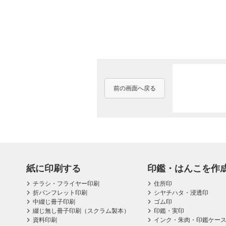
前の画面へ戻る
紙に印刷する
印鑑・はんこを作
チラシ・フライヤー印刷
住所印
折パンフレット印刷
シヤチハタ・浸透印
中綴じ冊子印刷
ゴム印
綴じ無し冊子印刷（スクラム製本）
印鑑・実印
資料印刷
インク・朱肉・印鑑ケー