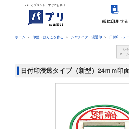
パッとプリント、すぐにお届け
ホーム
印鑑・はんこを作る
シヤチハタ・浸透印
日付印・デ
シ
ネー
日付印浸透タイプ（新型）24ｍｍ印