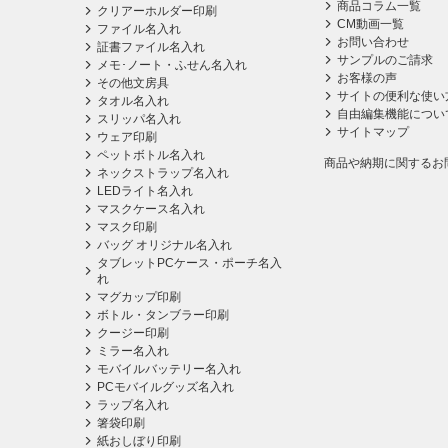
商品コラム一覧
クリアーホルダー印刷
CM動画一覧
ファイル名入れ
お問い合わせ
証書ファイル名入れ
サンプルのご請求
メモ･ノート・ふせん名入れ
お客様の声
その他文房具
サイトの便利な使い
タオル名入れ
自由編集機能につい
スリッパ名入れ
サイトマップ
ウェア印刷
ペットボトル名入れ
商品や納期に関するお
ネックストラップ名入れ
LEDライト名入れ
マスクケース名入れ
マスク印刷
バッグ オリジナル名入れ
タブレットPCケース・ポーチ名入
れ
マグカップ印刷
ボトル・タンブラー印刷
クージー印刷
ミラー名入れ
モバイルバッテリー名入れ
PCモバイルグッズ名入れ
ラップ名入れ
箸袋印刷
紙おしぼり印刷