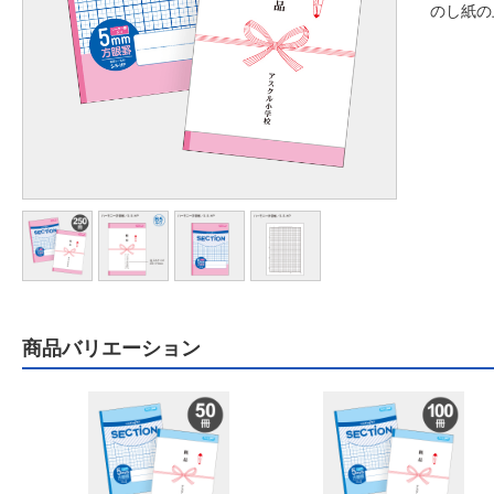
のし紙の
商品バリエーション