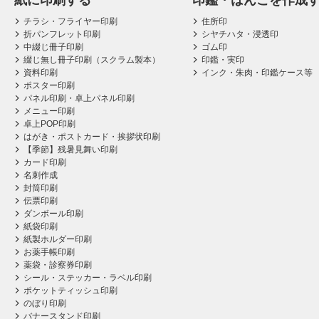
紙に印刷する
印鑑・はんこを作成
チラシ・フライヤー印刷
住所印
折パンフレット印刷
シヤチハタ・浸透印
中綴じ冊子印刷
ゴム印
綴じ無し冊子印刷（スクラム製本）
印鑑・実印
資料印刷
インク・朱肉・印鑑ケース等
ポスター印刷
パネル印刷・卓上パネル印刷
メニュー印刷
卓上POP印刷
はがき・ポストカード・挨拶状印刷
【季節】残暑見舞い印刷
カード印刷
名刺作成
封筒印刷
伝票印刷
ダンボール印刷
紙袋印刷
紙製ホルダー印刷
お薬手帳印刷
薬袋・診察券印刷
シール・ステッカー・ラベル印刷
ポケットティッシュ印刷
のぼり印刷
バナースタンド印刷