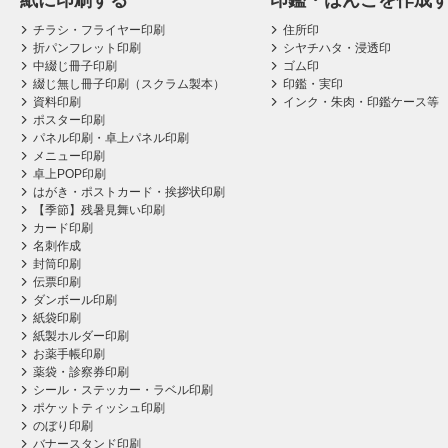
紙に印刷する
印鑑・はんこを作成
チラシ・フライヤー印刷
住所印
折パンフレット印刷
シヤチハタ・浸透印
中綴じ冊子印刷
ゴム印
綴じ無し冊子印刷（スクラム製本）
印鑑・実印
資料印刷
インク・朱肉・印鑑ケース等
ポスター印刷
パネル印刷・卓上パネル印刷
メニュー印刷
卓上POP印刷
はがき・ポストカード・挨拶状印刷
【季節】残暑見舞い印刷
カード印刷
名刺作成
封筒印刷
伝票印刷
ダンボール印刷
紙袋印刷
紙製ホルダー印刷
お薬手帳印刷
薬袋・診察券印刷
シール・ステッカー・ラベル印刷
ポケットティッシュ印刷
のぼり印刷
バナースタンド印刷