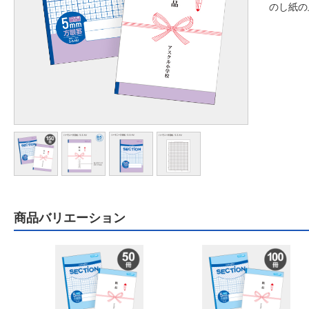
のし紙の
商品バリエーション