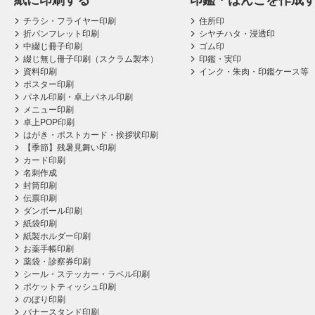
紙に印刷する
印鑑・はんこを作成
チラシ・フライヤー印刷
住所印
折パンフレット印刷
シヤチハタ・浸透印
中綴じ冊子印刷
ゴム印
綴じ無し冊子印刷（スクラム製本）
印鑑・実印
資料印刷
インク・朱肉・印鑑ケース等
ポスター印刷
パネル印刷・卓上パネル印刷
メニュー印刷
卓上POP印刷
はがき・ポストカード・挨拶状印刷
【季節】残暑見舞い印刷
カード印刷
名刺作成
封筒印刷
伝票印刷
ダンボール印刷
紙袋印刷
紙製ホルダー印刷
お薬手帳印刷
薬袋・診察券印刷
シール・ステッカー・ラベル印刷
ポケットティッシュ印刷
のぼり印刷
バナースタンド印刷