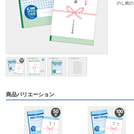
のし紙の
商品バリエーション