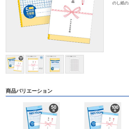
のし紙の
商品バリエーション