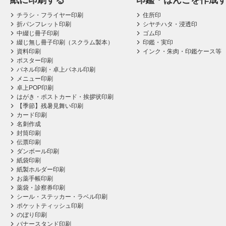
紙に印刷する
印鑑・はんこを作成
チラシ・フライヤー印刷
住所印
折パンフレット印刷
シヤチハタ・浸透印
中綴じ冊子印刷
ゴム印
綴じ無し冊子印刷（スクラム製本）
印鑑・実印
資料印刷
インク・朱肉・印鑑ケース等
ポスター印刷
パネル印刷・卓上パネル印刷
メニュー印刷
卓上POP印刷
はがき・ポストカード・挨拶状印刷
【季節】残暑見舞い印刷
カード印刷
名刺作成
封筒印刷
伝票印刷
ダンボール印刷
紙袋印刷
紙製ホルダー印刷
お薬手帳印刷
薬袋・診察券印刷
シール・ステッカー・ラベル印刷
ポケットティッシュ印刷
のぼり印刷
バナースタンド印刷