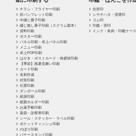
紙に印刷する
印鑑・はんこを作
チラシ・フライヤー印刷
住所印
折パンフレット印刷
シヤチハタ・浸透印
中綴じ冊子印刷
ゴム印
綴じ無し冊子印刷（スクラム製本）
印鑑・実印
資料印刷
インク・朱肉・印鑑ケー
ポスター印刷
パネル印刷・卓上パネル印刷
メニュー印刷
卓上POP印刷
はがき・ポストカード・挨拶状印刷
【季節】残暑見舞い印刷
カード印刷
名刺作成
封筒印刷
伝票印刷
ダンボール印刷
紙袋印刷
紙製ホルダー印刷
お薬手帳印刷
薬袋・診察券印刷
シール・ステッカー・ラベル印刷
ポケットティッシュ印刷
のぼり印刷
バナースタンド印刷