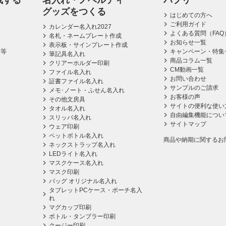
成する
名入れ・ノベルティ
パプリ
グッズをつくる
はじめての方へ
ご利用ガイド
カレンダー名入れ2027
よくある質問（FAQ
名札・ネームプレート作成
お知らせ一覧
表示板・サインプレート作成
ス等
キャンペーン・特集
筆記具名入れ
商品コラム一覧
クリアーホルダー印刷
CM動画一覧
ファイル名入れ
お問い合わせ
証書ファイル名入れ
サンプルのご請求
メモ･ノート・ふせん名入れ
お客様の声
その他文房具
サイトの便利な使い
タオル名入れ
自由編集機能につい
スリッパ名入れ
サイトマップ
ウェア印刷
ペットボトル名入れ
商品や納期に関するお
ネックストラップ名入れ
LEDライト名入れ
マスクケース名入れ
マスク印刷
バッグ オリジナル名入れ
タブレットPCケース・ポーチ名入
れ
マグカップ印刷
ボトル・タンブラー印刷
クージー印刷