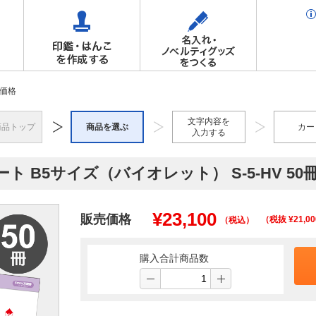
価格
文字内容を
商品トップ
商品を選ぶ
カー
入力する
ト B5サイズ（バイオレット） S-5-HV 50
¥
23,100
販売価格
（税抜 ¥
21,00
（税込）
購入合計商品数