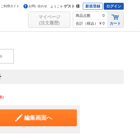
ゲスト 様
新規登録
ログイン
ご利用ガイド
お問い合わせ
ようこそ
商品点数
0
マイページ
(注文履歴)
合計（税込）
¥ 0
カート
ト
冊
0
）
編集画面へ