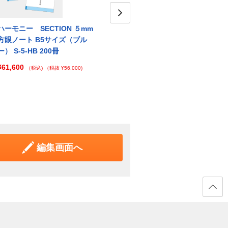
ハーモニー SECTION ５mm
ハーモニー SECTION ５mm
Next
ハーモ
方眼ノート B5サイズ（ブル
方眼ノート B5サイズ（ブル
方眼ノ
ー） S-5-HB 200冊
ー） S-5-HB 250冊
ー） S
¥61,600
¥76,450
¥91,
（税込)
（税抜 ¥56,000)
（税込)
（税抜 ¥69,500)
編集画面へ
ページ
の先頭
へ戻る