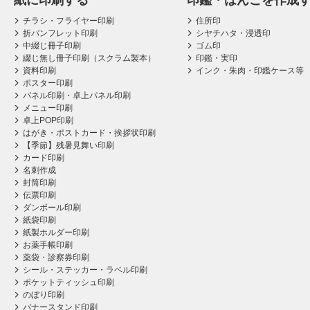
紙に印刷する
印鑑・はんこを作成
チラシ・フライヤー印刷
住所印
折パンフレット印刷
シヤチハタ・浸透印
中綴じ冊子印刷
ゴム印
綴じ無し冊子印刷（スクラム製本）
印鑑・実印
資料印刷
インク・朱肉・印鑑ケース等
ポスター印刷
パネル印刷・卓上パネル印刷
メニュー印刷
卓上POP印刷
はがき・ポストカード・挨拶状印刷
【季節】残暑見舞い印刷
カード印刷
名刺作成
封筒印刷
伝票印刷
ダンボール印刷
紙袋印刷
紙製ホルダー印刷
お薬手帳印刷
薬袋・診察券印刷
シール・ステッカー・ラベル印刷
ポケットティッシュ印刷
のぼり印刷
バナースタンド印刷