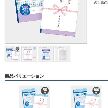
のし紙の
商品バリエーション