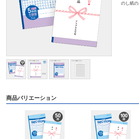
のし紙の
商品バリエーション