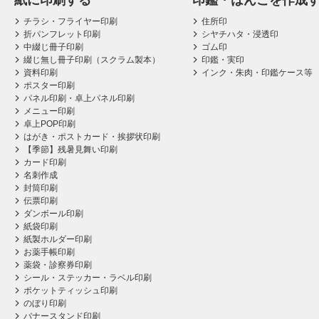
紙に印刷する
印鑑・はんこを作成
チラシ・フライヤー印刷
住所印
折パンフレット印刷
シヤチハタ・浸透印
中綴じ冊子印刷
ゴム印
綴じ無し冊子印刷（スクラム製本）
印鑑・実印
資料印刷
インク・朱肉・印鑑ケース等
ポスター印刷
パネル印刷・卓上パネル印刷
メニュー印刷
卓上POP印刷
はがき・ポストカード・挨拶状印刷
【季節】残暑見舞い印刷
カード印刷
名刺作成
封筒印刷
伝票印刷
ダンボール印刷
紙袋印刷
紙製ホルダー印刷
お薬手帳印刷
薬袋・診察券印刷
シール・ステッカー・ラベル印刷
ポケットティッシュ印刷
のぼり印刷
バナースタンド印刷