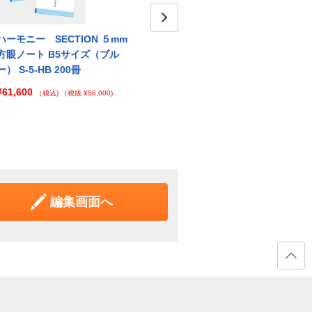
ハーモニー SECTION ５mm
ハーモニー SECTION ５mm
Next
ハーモ
方眼ノート B5サイズ（ブル
方眼ノート B5サイズ（ブル
方眼ノ
ー） S-5-HB 200冊
ー） S-5-HB 250冊
ー） S
¥61,600
¥76,450
¥91,
（税込)
（税抜 ¥56,000)
（税込)
（税抜 ¥69,500)
編集画面へ
ページ
の先頭
へ戻る