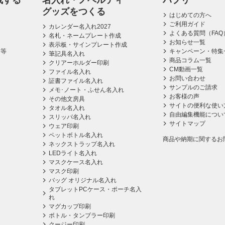
成する
名入れ・ノベルティ
パプリ
グッズをつくる
はじめての方へ
ご利用ガイド
カレンダー名入れ2027
よくある質問（FAQ
名札・ネームプレート作成
お知らせ一覧
表示板・サインプレート作成
ス等
キャンペーン・特集
筆記具名入れ
商品コラム一覧
クリアーホルダー印刷
CM動画一覧
ファイル名入れ
お問い合わせ
証書ファイル名入れ
サンプルのご請求
メモ･ノート・ふせん名入れ
お客様の声
その他文房具
サイトの便利な使い
タオル名入れ
自由編集機能につい
スリッパ名入れ
サイトマップ
ウェア印刷
ペットボトル名入れ
商品や納期に関するお
ネックストラップ名入れ
LEDライト名入れ
マスクケース名入れ
マスク印刷
バッグ オリジナル名入れ
タブレットPCケース・ポーチ名入
れ
マグカップ印刷
ボトル・タンブラー印刷
クージー印刷