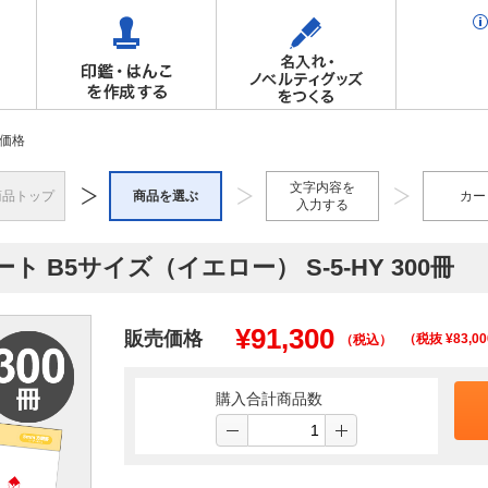
価格
文字内容を
商品トップ
商品を選ぶ
カー
入力する
ト B5サイズ（イエロー） S-5-HY 300冊
¥
91,300
販売価格
（税抜 ¥
83,00
（税込）
購入合計商品数