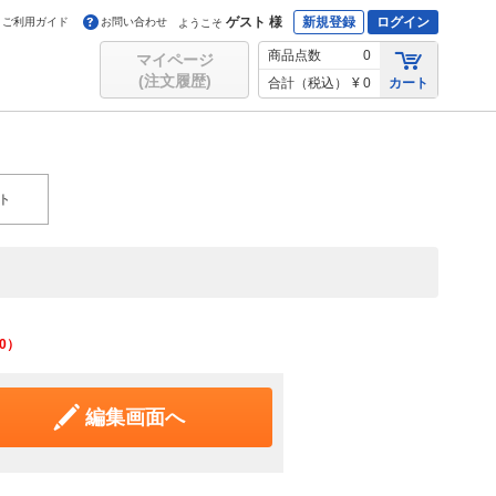
ゲスト 様
新規登録
ログイン
ご利用ガイド
お問い合わせ
ようこそ
商品点数
0
マイページ
(注文履歴)
合計（税込）
¥ 0
カート
ト
0
）
編集画面へ