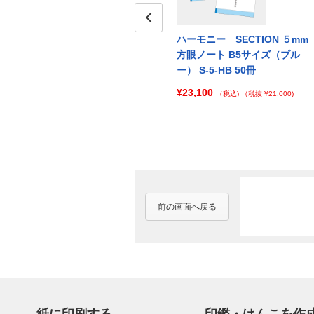
５mm
ハーモニー SECTION ５mm
Prev
ハーモニー SECTION ５mm
ピン
方眼ノート B5サイズ（ピン
方眼ノート B5サイズ（ブル
ク） S-5-HP 500冊
ー） S-5-HB 50冊
¥151,800
¥23,100
500)
（税込)
（税抜 ¥138,000)
（税込)
（税抜 ¥21,000)
前の画面へ戻る