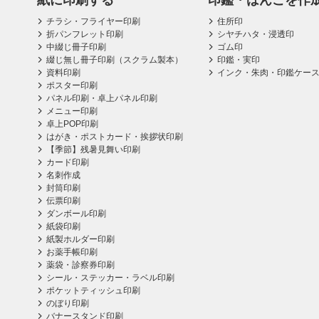
紙に印刷する
印鑑・はんこを作
チラシ・フライヤー印刷
住所印
折パンフレット印刷
シヤチハタ・浸透印
中綴じ冊子印刷
ゴム印
綴じ無し冊子印刷（スクラム製本）
印鑑・実印
資料印刷
インク・朱肉・印鑑ケー
ポスター印刷
パネル印刷・卓上パネル印刷
メニュー印刷
卓上POP印刷
はがき・ポストカード・挨拶状印刷
【季節】残暑見舞い印刷
カード印刷
名刺作成
封筒印刷
伝票印刷
ダンボール印刷
紙袋印刷
紙製ホルダー印刷
お薬手帳印刷
薬袋・診察券印刷
シール・ステッカー・ラベル印刷
ポケットティッシュ印刷
のぼり印刷
バナースタンド印刷