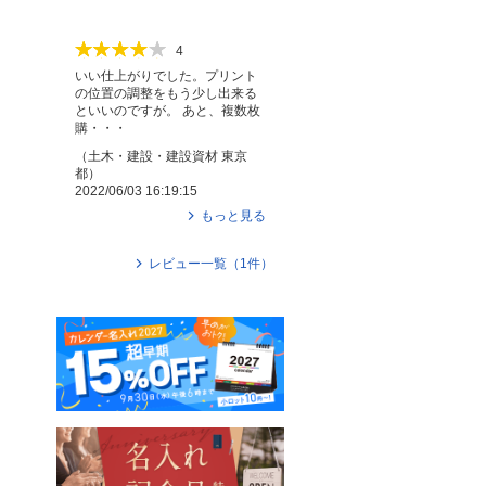
4
いい仕上がりでした。プリント
の位置の調整をもう少し出来る
といいのですが。 あと、複数枚
購・・・
（
土木・建設・建設資材
東京
都
）
2022/06/03 16:19:15
もっと見る
レビュー一覧（
1
件）