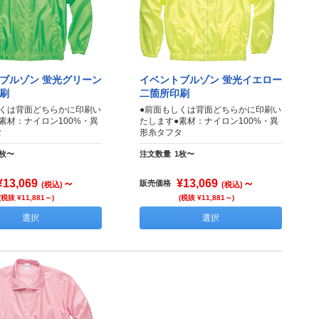
ブルゾン 蛍光グリーン
イベントブルゾン 蛍光イエロー
刷
二箇所印刷
しくは背面どちらかに印刷い
●前面もしくは背面どちらかに印刷い
素材：ナイロン100%・異
たします●素材：ナイロン100%・異
タ
形糸タフタ
1枚〜
注文数量
1枚〜
¥13,069
～
¥13,069
～
販売価格
(税込)
(税込)
(税抜 ¥11,881～)
(税抜 ¥11,881～)
選択
選択