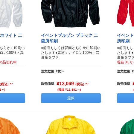
ホワイト 二
イベントブルゾン ブラック 二
イベント
箇所印刷
所印刷
どちらかに印刷い
●前面もしくは背面どちらかに印刷い
●前面も
ロン100%・異
たします●素材：ナイロン100%・異
たします●
形糸タフタ
形糸タフ
イズ品切れ中
現在 XL
注文数量
1枚〜
注文数量
～
¥13,069
～
販売価格
販売価格
(税込)
(税込)
1～)
(税抜 ¥11,881～)
選択