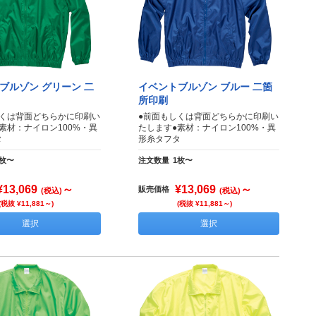
ブルゾン グリーン 二
イベントブルゾン ブルー 二箇
所印刷
しくは背面どちらかに印刷い
●前面もしくは背面どちらかに印刷い
素材：ナイロン100%・異
たします●素材：ナイロン100%・異
タ
形糸タフタ
1枚〜
注文数量
1枚〜
¥13,069
～
¥13,069
～
販売価格
(税込)
(税込)
(税抜 ¥11,881～)
(税抜 ¥11,881～)
選択
選択