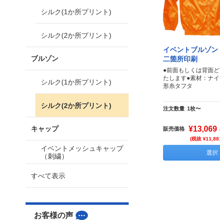
シルク(1か所プリント)
シルク(2か所プリント)
イベントブルゾン
ブルゾン
二箇所印刷
●前面もしくは背面
たします●素材：ナイ
シルク(1か所プリント)
形糸タフタ
シルク(2か所プリント)
注文数量
1枚〜
キャップ
¥13,069
販売価格
(税抜 ¥11,88
イベントメッシュキャップ
選択
（刺繍）
すべて表示
お客様の声