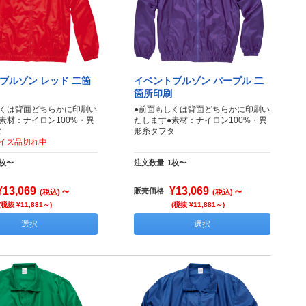
ブルゾン レッド 二箇
イベントブルゾン パープル 二
箇所印刷
しくは背面どちらかに印刷い
●前面もしくは背面どちらかに印刷い
素材：ナイロン100%・異
たします●素材：ナイロン100%・異
タ
形糸タフタ
サイズ品切れ中
1枚〜
注文数量
1枚〜
¥13,069
～
¥13,069
～
販売価格
(税込)
(税込)
(税抜 ¥11,881～)
(税抜 ¥11,881～)
選択
選択