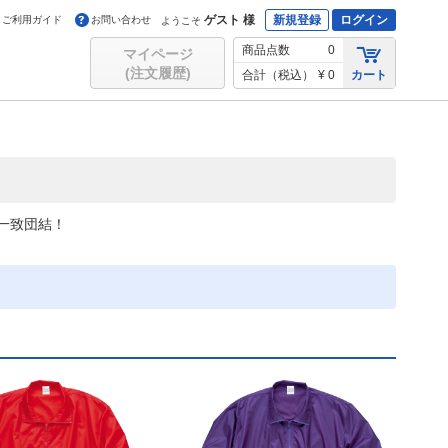
ゲスト 様
新規登録
ログイン
ご利用ガイド
お問い合わせ
ようこそ
商品点数
0
マイページ
(注文履歴)
合計（税込）
¥ 0
カート
一致団結！