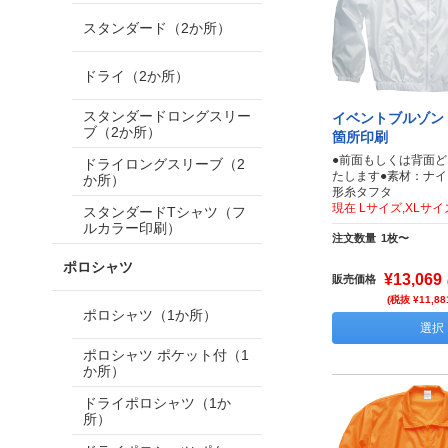
スタンダード（2か所）
ドライ（2か所）
スタンダードロングスリー
イベントブルゾン 
ブ（2か所）
箇所印刷
●前面もしくは背面
ドライロングスリーブ（2
たします●素材：ナイ
か所）
形糸タフタ
現在 Lサイズ,XLサ
スタンダードTシャツ（フ
ルカラー印刷）
注文数量
1枚〜
ポロシャツ
¥13,069
販売価格
(税抜 ¥11,88
ポロシャツ（1か所）
選択
ポロシャツ ポケット付（1
か所）
ドライポロシャツ（1か
所）