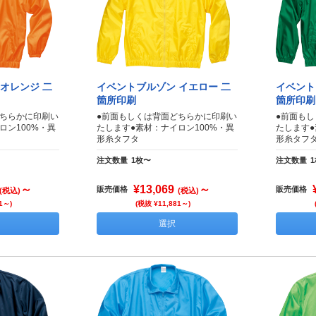
オレンジ 二
イベントブルゾン イエロー 二
イベント
箇所印刷
箇所印刷
どちらかに印刷い
●前面もしくは背面どちらかに印刷い
●前面も
ロン100%・異
たします●素材：ナイロン100%・異
たします●
形糸タフタ
形糸タフ
注文数量
1枚〜
注文数量
～
¥13,069
～
販売価格
販売価格
(税込)
(税込)
1～)
(税抜 ¥11,881～)
選択