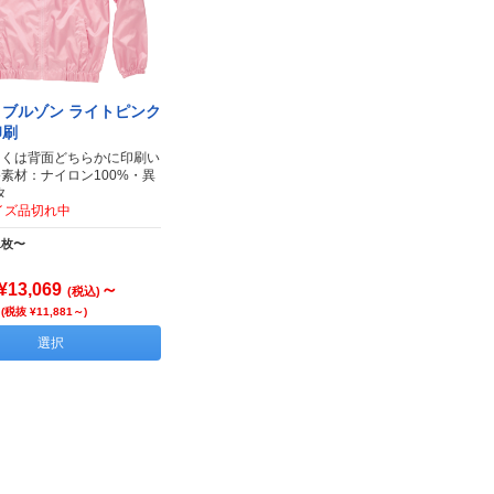
ブルゾン ライトピンク
印刷
しくは背面どちらかに印刷い
●素材：ナイロン100%・異
タ
イズ品切れ中
1枚〜
¥13,069
～
(税込)
(税抜 ¥11,881～)
選択