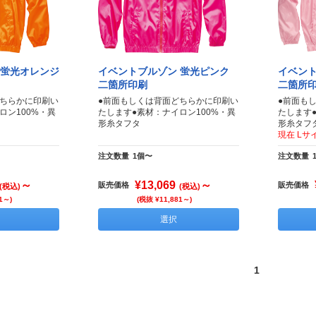
 蛍光オレンジ
イベントブルゾン 蛍光ピンク
イベント
二箇所印刷
二箇所
どちらかに印刷い
●前面もしくは背面どちらかに印刷い
●前面も
ロン100%・異
たします●素材：ナイロン100%・異
たします
形糸タフタ
形糸タフ
現在 Lサ
注文数量
1個〜
注文数量
～
¥13,069
～
販売価格
販売価格
(税込)
(税込)
1～)
(税抜 ¥11,881～)
選択
1