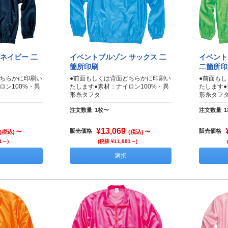
ネイビー 二
イベントブルゾン サックス 二
イベント
箇所印刷
二箇所印
どちらかに印刷い
●前面もしくは背面どちらかに印刷い
●前面も
ロン100%・異
たします●素材：ナイロン100%・異
たします●
形糸タフタ
形糸タフ
注文数量
1枚〜
注文数量
～
¥13,069
～
販売価格
販売価格
(税込)
(税込)
1～)
(税抜 ¥11,881～)
選択