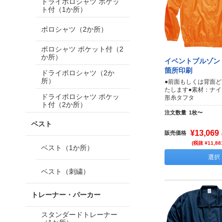
ドライポロシャツ ポケッ
ト付（1か所）
ポロシャツ（2か所）
ポロシャツ ポケット付（2
か所）
イベントブルゾン 
箇所印刷
ドライポロシャツ（2か
所）
●前面もしくは背面
たします●素材：ナイ
ドライポロシャツ ポケッ
形糸タフタ
ト付（2か所）
注文数量
1枚〜
ベスト
¥13,069
販売価格
(税抜 ¥11,88
ベスト（1か所）
選択
ベスト（刺繍）
トレーナー・パーカー
スタンダードトレーナー