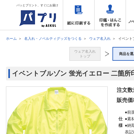
パッとプリント、すぐにお届け
ホーム
名入れ・ノベルティグッズをつくる
ウェア名入れ
イベント
ウェア名入れ
商品を選
トップ
イベントブルゾン 蛍光イエロー 二箇所
注文数
販売価
●前
仕
●素
様
●納
表記