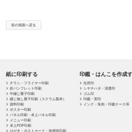
前の画面へ戻る
紙に印刷する
印鑑・はんこを作成
チラシ・フライヤー印刷
住所印
折パンフレット印刷
シヤチハタ・浸透印
中綴じ冊子印刷
ゴム印
綴じ無し冊子印刷（スクラム製本）
印鑑・実印
資料印刷
インク・朱肉・印鑑ケース等
ポスター印刷
パネル印刷・卓上パネル印刷
メニュー印刷
卓上POP印刷
はがき・ポストカード・挨拶状印刷