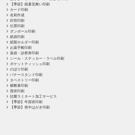
【季節】残暑見舞い印刷
カード印刷
名刺作成
封筒印刷
伝票印刷
ダンボール印刷
紙袋印刷
紙製ホルダー印刷
お薬手帳印刷
薬袋・診察券印刷
シール・ステッカー・ラベル印刷
ポケットティッシュ印刷
のぼり印刷
バナースタンド印刷
タペストリー印刷
横断幕印刷
賞状印刷
抗菌ラミネート加工サービス
【季節】年賀状印刷
【季節】喪中はがき印刷