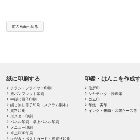
前の画面へ戻る
紙に印刷する
印鑑・はんこを作成
チラシ・フライヤー印刷
住所印
折パンフレット印刷
シヤチハタ・浸透印
中綴じ冊子印刷
ゴム印
綴じ無し冊子印刷（スクラム製本）
印鑑・実印
資料印刷
インク・朱肉・印鑑ケース等
ポスター印刷
パネル印刷・卓上パネル印刷
メニュー印刷
卓上POP印刷
はがき・ポストカード・挨拶状印刷