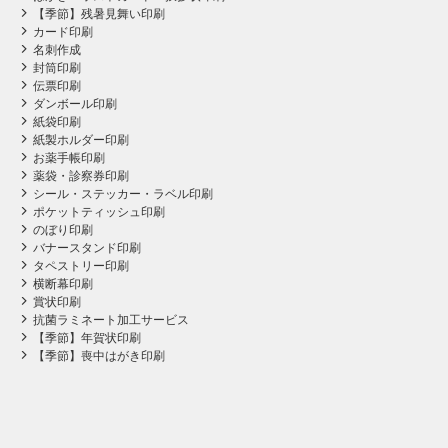
【季節】残暑見舞い印刷
カード印刷
名刺作成
封筒印刷
伝票印刷
ダンボール印刷
紙袋印刷
紙製ホルダー印刷
お薬手帳印刷
薬袋・診察券印刷
シール・ステッカー・ラベル印刷
ポケットティッシュ印刷
のぼり印刷
バナースタンド印刷
タペストリー印刷
横断幕印刷
賞状印刷
抗菌ラミネート加工サービス
【季節】年賀状印刷
【季節】喪中はがき印刷