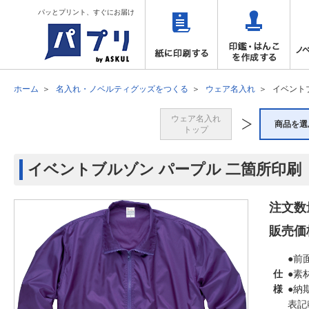
パッとプリント、すぐにお届け
ホーム
名入れ・ノベルティグッズをつくる
ウェア名入れ
イベント
ウェア名入れ
商品を選
トップ
イベントブルゾン パープル 二箇所印刷
注文数
販売価
●前
仕
●素
様
●納
表記