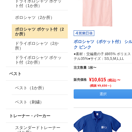
ドライポロシャツ ポケッ
ト付（1か所）
ポロシャツ（2か所）
ポロシャツ ポケット付（2
か所）
ポロシャツ（ポケット付） シ
ドライポロシャツ（2か
ク ピンク
所）
●素材：交編鹿の子 綿65% ポリエス
ドライポロシャツ ポケッ
テル35%●サイズ：SS,S,M,L,LL
ト付（2か所）
注文数量
1枚〜
ベスト
¥10,615
～
販売価格
(税込)
(税抜 ¥9,650～)
ベスト（1か所）
選択
ベスト（刺繍）
トレーナー・パーカー
スタンダードトレーナー