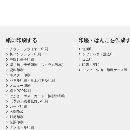
紙に印刷する
印鑑・はんこを作成
チラシ・フライヤー印刷
住所印
折パンフレット印刷
シヤチハタ・浸透印
中綴じ冊子印刷
ゴム印
綴じ無し冊子印刷（スクラム製本）
印鑑・実印
資料印刷
インク・朱肉・印鑑ケース等
ポスター印刷
パネル印刷・卓上パネル印刷
メニュー印刷
卓上POP印刷
はがき・ポストカード・挨拶状印刷
【季節】残暑見舞い印刷
カード印刷
名刺作成
封筒印刷
伝票印刷
ダンボール印刷