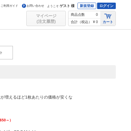
ゲスト 様
新規登録
ログイン
ご利用ガイド
お問い合わせ
ようこそ
商品点数
0
マイページ
(注文履歴)
合計（税込）
¥ 0
カート
ト
が増えるほど1枚あたりの価格が安くな
,650
～）