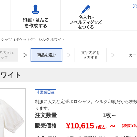
ロシャツ（ポケット付） シルク ホワイト
ア名入れ
文字内容を
商品を選ぶ
カー
トップ
入力する
ホワイト
制服に人気な定番ポロシャツ。シルク印刷だから枚数
ります。
注文数量
1枚
～
¥
10,615
～
販売価格
（税抜 ¥
9
（税込）