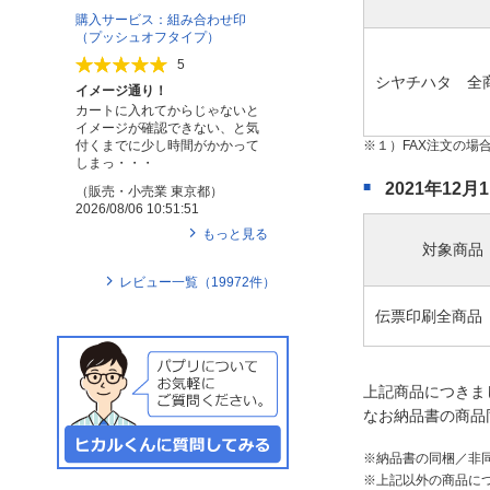
購入サービス：組み合わせ印
（プッシュオフタイプ）
5
シヤチハタ 全
イメージ通り！
カートに入れてからじゃないと
イメージが確認できない、と気
付くまでに少し時間がかかって
１）FAX注文の
しまっ・・・
2021年1
（
販売・小売業
東京都
）
2026/08/06 10:51:51
もっと見る
対象商品
レビュー一覧（
19972
件）
伝票印刷全商品
上記商品につきま
なお納品書の商品
納品書の同梱／非
上記以外の商品に