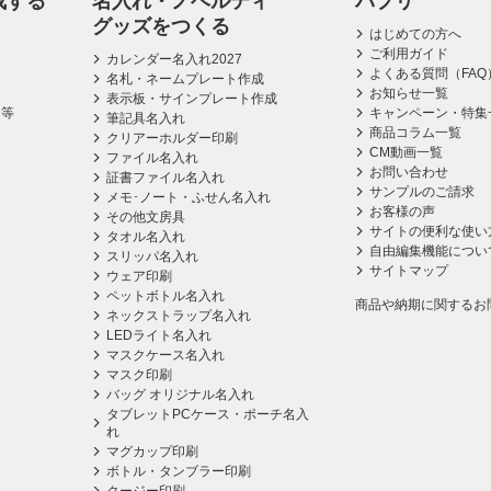
成する
名入れ・ノベルティ
パプリ
グッズをつくる
はじめての方へ
ご利用ガイド
カレンダー名入れ2027
よくある質問（FAQ
名札・ネームプレート作成
お知らせ一覧
表示板・サインプレート作成
ス等
キャンペーン・特集
筆記具名入れ
商品コラム一覧
クリアーホルダー印刷
CM動画一覧
ファイル名入れ
お問い合わせ
証書ファイル名入れ
サンプルのご請求
メモ･ノート・ふせん名入れ
お客様の声
その他文房具
サイトの便利な使い
タオル名入れ
自由編集機能につい
スリッパ名入れ
サイトマップ
ウェア印刷
ペットボトル名入れ
商品や納期に関するお
ネックストラップ名入れ
LEDライト名入れ
マスクケース名入れ
マスク印刷
バッグ オリジナル名入れ
タブレットPCケース・ポーチ名入
れ
マグカップ印刷
ボトル・タンブラー印刷