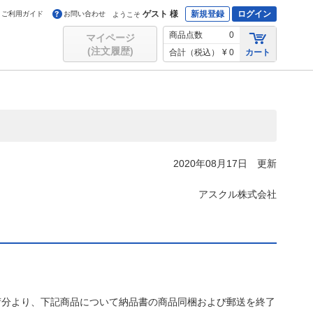
ゲスト 様
新規登録
ログイン
ご利用ガイド
お問い合わせ
ようこそ
商品点数
0
マイページ
(注文履歴)
合計（税込）
¥ 0
カート
2020年08月17日 更新
アスクル株式会社
木）出荷分より、下記商品について納品書の商品同梱および郵送を終了