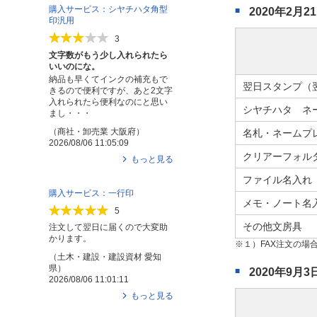
購入サービス：シヤチハタ角型
2020年2
印汎用
3
文字数がもう少し入れられたら
いいのにな。
納品も早くてインクの補充もで
翌日スタンプ（
きるので便利ですが、あと2文字
入れられたら便利なのにと思い
シヤチハタ ネ
まし・・・
（
商社・卸売業
大阪府
）
名札・ネームプ
2026/08/06 11:05:09
クリアーフォル
もっと見る
ファイル名入れ
購入サービス：一行印
メモ・ノート名
5
その他文房具
注文して翌日に届くので大変助
かります。
１）FAX注文の
（
土木・建設・建設資材
愛知
県
）
2020年9
2026/08/06 11:01:11
もっと見る