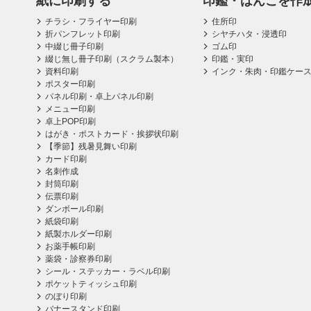
紙に印刷する
印鑑・はんこを作
チラシ・フライヤー印刷
住所印
折パンフレット印刷
シヤチハタ・浸透印
中綴じ冊子印刷
ゴム印
綴じ無し冊子印刷（スクラム製本）
印鑑・実印
資料印刷
インク・朱肉・印鑑ケー
ポスター印刷
パネル印刷・卓上パネル印刷
メニュー印刷
卓上POP印刷
はがき・ポストカード・挨拶状印刷
【季節】残暑見舞い印刷
カード印刷
名刺作成
封筒印刷
伝票印刷
ダンボール印刷
紙袋印刷
紙製ホルダー印刷
お薬手帳印刷
薬袋・診察券印刷
シール・ステッカー・ラベル印刷
ポケットティッシュ印刷
のぼり印刷
バナースタンド印刷