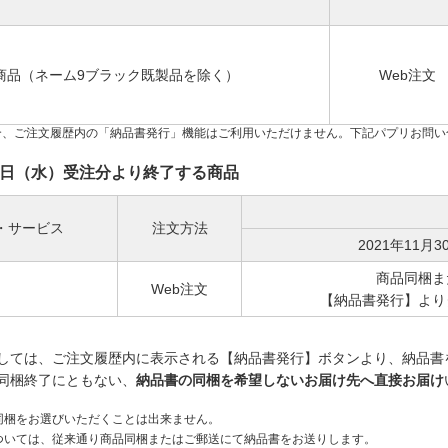
商品（ネーム9ブラック既製品を除く）
Web注文
場合、ご注文履歴内の「納品書発行」機能はご利用いただけません。下記パプリお問
2月1日（水）受注分より終了する商品
・サービス
注文方法
2021年11月
商品同梱ま
Web注文
【納品書発行】より
しては、ご注文履歴内に表示される【納品書発行】ボタンより、納品書
同梱終了にともない、
納品書の同梱を希望しないお届け先へ直接お届け
同梱をお選びいただくことは出来ません。
ついては、従来通り商品同梱またはご郵送にて納品書をお送りします。