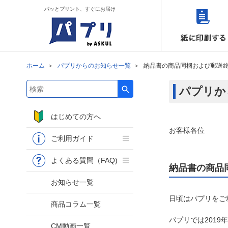
パッとプリント、すぐにお届け
ホーム
パプリからのお知らせ一覧
納品書の商品同梱および郵送
パプリか
検索キーワード入力
はじめての方へ
お客様各位
ご利用ガイド
よくある質問（FAQ)
納品書の商品
お知らせ一覧
日頃はパプリをご
商品コラム一覧
パプリでは2019
CM動画一覧