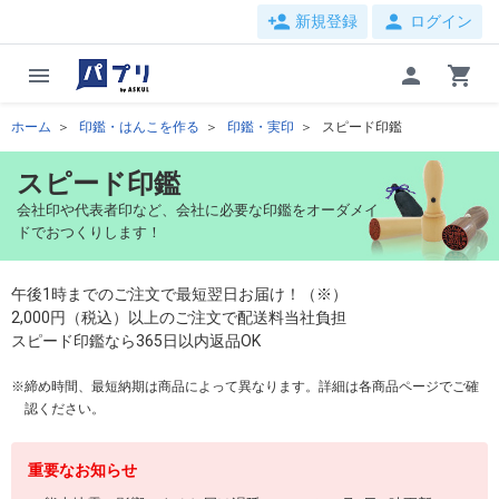
person_add
person
新規登録
ログイン
menu
person
shopping_cart
ホーム
印鑑・はんこを作る
印鑑・実印
スピード印鑑
スピード印鑑
会社印や代表者印など、会社に必要な印鑑をオーダメイ
ドでおつくりします！
午後1時までのご注文で最短翌日お届け！（※）
2,000円（税込）以上のご注文で配送料当社負担
スピード印鑑なら365日以内返品OK
締め時間、最短納期は商品によって異なります。詳細は各商品ページでご確
認ください。
重要なお知らせ