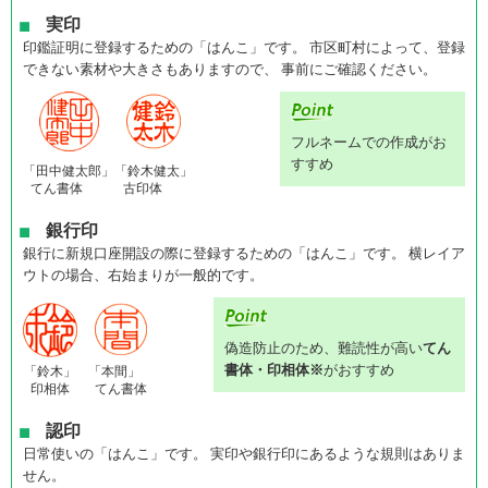
実印
印鑑証明に登録するための「はんこ」です。 市区町村によって、登録
できない素材や大きさもありますので、 事前にご確認ください。
フルネームでの作成がお
すすめ
「田中健太郎」
「鈴木健太」
てん書体
古印体
銀行印
銀行に新規口座開設の際に登録するための「はんこ」です。 横レイア
ウトの場合、右始まりが一般的です。
偽造防止のため、難読性が高い
てん
書体・印相体※
がおすすめ
「鈴木」
「本間」
印相体
てん書体
認印
日常使いの「はんこ」です。 実印や銀行印にあるような規則はありま
せん。