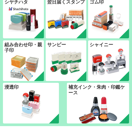
シヤチハタ
翌日届くスタンプ
ゴム印
組み合わせ印・親
サンビー
シャイニー
子印
浸透印
補充インク・朱肉・印鑑ケ
ース