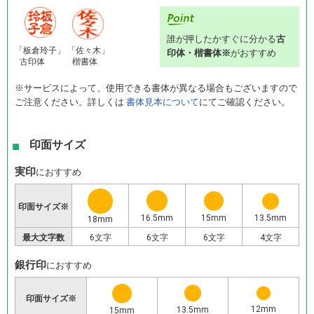
誰が押したかすぐに分かる
古
「板倉玲子」
「佐々木」
印体・楷書体※
がおすすめ
古印体
楷書体
※サービスによって、使用できる書体が異なる場合もございますので
ご注意ください。詳しくは
書体見本について
にてご確認ください。
印面サイズ
実印
におすすめ
印面サイズ※
16.5mm
13.5mm
15mm
18mm
最大文字数
6文字
6文字
6文字
4文字
銀行印
におすすめ
印面サイズ※
12mm
13.5mm
15mm