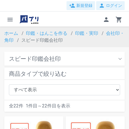
person_add
person
新規登録
ログイン
menu
person
shopping_cart
ホーム
印鑑・はんこを作る
印鑑・実印
会社印・
角印
スピード印鑑会社印
スピード印鑑会社印
商品タイプで絞り込む
全
22
件
1
件目～
22
件目を表示