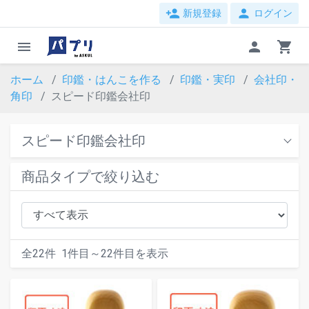
person_add
person
新規登録
ログイン
menu
person
shopping_cart
ホーム
印鑑・はんこを作る
印鑑・実印
会社印・
角印
スピード印鑑会社印
スピード印鑑会社印
商品タイプで絞り込む
全
22
件
1
件目～
22
件目を表示