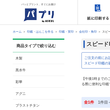
パッとプリント、すぐにお届け
ホーム
印鑑・はんこを作る
印鑑・実印
会社印・角印
スピ
スピード
商品タイプで絞り込む
ご注文の前にお
木製
スピード印鑑の
黒水牛
【午後1時までの
彩華
る際に便利な印鑑
アグニ
全
1
件
1
件目
ブラストチタン