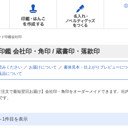
ード印鑑会社印
印鑑 会社印・角印 / 蔵書印・落款印
読みください
お届けについて
書体見本・仕上がりプレビューにつ
返品について
ご注文で最短翌日お届け】会社印・角印をオーダーメイドできます。社
です。
～
1
件目を表示