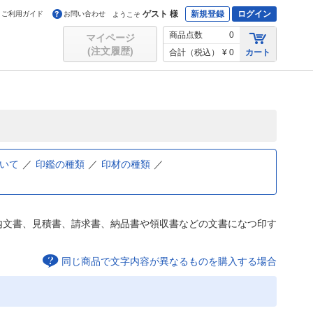
ゲスト 様
新規登録
ログイン
ご利用ガイド
お問い合わせ
ようこそ
商品点数
0
マイページ
(注文履歴)
合計（税込）
¥ 0
カート
いて
印鑑の種類
印材の種類
内文書、見積書、請求書、納品書や領収書などの文書になつ印す
同じ商品で文字内容が異なるものを購入する場合