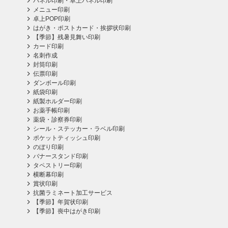
パネル印刷・卓上パネル印刷
メニュー印刷
卓上POP印刷
はがき・ポストカード・挨拶状印刷
【季節】残暑見舞い印刷
カード印刷
名刺作成
封筒印刷
伝票印刷
ダンボール印刷
紙袋印刷
紙製ホルダー印刷
お薬手帳印刷
薬袋・診察券印刷
シール・ステッカー・ラベル印刷
ポケットティッシュ印刷
のぼり印刷
バナースタンド印刷
タペストリー印刷
横断幕印刷
賞状印刷
抗菌ラミネート加工サービス
【季節】年賀状印刷
【季節】喪中はがき印刷