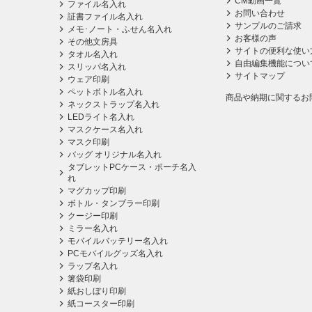
CM動画一覧
ファイル名入れ
お問い合わせ
証書ファイル名入れ
サンプルのご請求
メモ･ノート・ふせん名入れ
お客様の声
その他文房具
サイトの便利な使い
タオル名入れ
自由編集機能につい
スリッパ名入れ
サイトマップ
ウェア印刷
ペットボトル名入れ
商品や納期に関するお
ネックストラップ名入れ
LEDライト名入れ
マスクケース名入れ
マスク印刷
バッグ オリジナル名入れ
タブレットPCケース・ポーチ名入
れ
マグカップ印刷
ボトル・タンブラー印刷
クージー印刷
ミラー名入れ
モバイルバッテリー名入れ
PCモバイルグッズ名入れ
ラップ名入れ
箸袋印刷
紙おしぼり印刷
紙コースター印刷