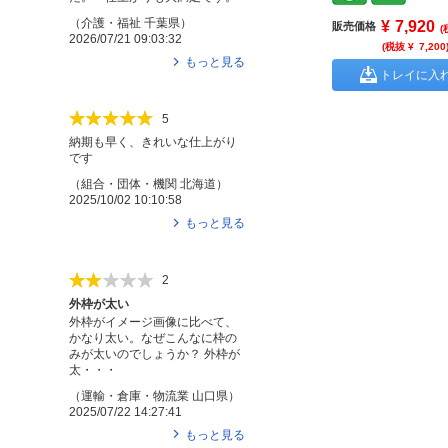
（
介護・福祉
千葉県
）
¥
7,920
販売価格
(
2026/07/21 09:03:32
(税抜 ¥
7,200
もっと見る
トレイに入
5
納期も早く、きれいな仕上がり
です
（
組合・団体・機関
北海道
）
2025/10/02 10:10:58
もっと見る
2
外枠が太い
外枠がイメージ画像に比べて、
かなり太い。なぜこんなに枠の
みが太いのでしょうか？ 外枠が
太・・・
（
運輸・倉庫・物流業
山口県
）
2025/07/22 14:27:41
もっと見る