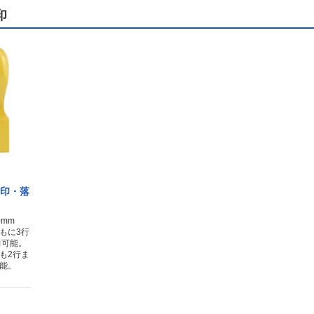
印
書印・落
mm
もに3行
力可能。
も2行ま
能。