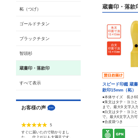
蔵書印・落款
柘（つげ）
ゴールドチタン
ブラックチタン
智頭杉
蔵書印・落款印
すべて表示
スピード印鑑 蔵
款印15mm（柘）
●本体サイズ 長さ60
●朱文はタテ・ヨコと
まで。最大9 文字入
お客様の声
●白文はタテ・ヨコと
で。最大6文字入力可
●合皮袋つき
5
すぐに届いたので助かりまし
た。 仕上がりも大満足です。