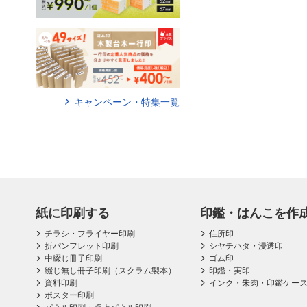
キャンペーン・特集一覧
紙に印刷する
印鑑・はんこを作
チラシ・フライヤー印刷
住所印
折パンフレット印刷
シヤチハタ・浸透印
中綴じ冊子印刷
ゴム印
綴じ無し冊子印刷（スクラム製本）
印鑑・実印
資料印刷
インク・朱肉・印鑑ケー
ポスター印刷