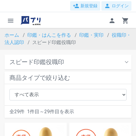
person_add
person
新規登録
ログイン
menu
person
shopping_cart
ホーム
印鑑・はんこを作る
印鑑・実印
役職印・
法人認印
スピード印鑑役職印
スピード印鑑役職印
商品タイプで絞り込む
全
29
件
1
件目～
29
件目を表示