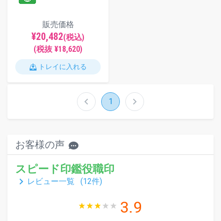
販売価格
¥20,482
(税込)
(税抜 ¥18,620)
トレイに入れる
chevron_left
chevron_right
1
お客様の声
スピード印鑑役職印
keyboard_arrow_right
レビュー一覧 (
12
件)
3.9